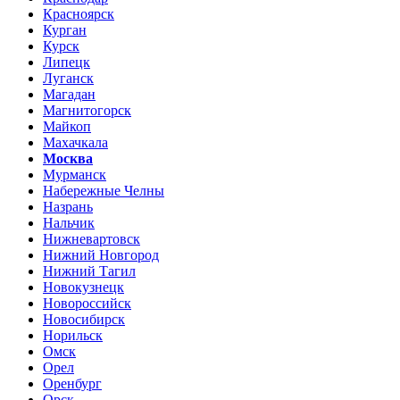
Красноярск
Курган
Курск
Липецк
Луганск
Магадан
Магнитогорск
Майкоп
Махачкала
Москва
Мурманск
Набережные Челны
Назрань
Нальчик
Нижневартовск
Нижний Новгород
Нижний Тагил
Новокузнецк
Новороссийск
Новосибирск
Норильск
Омск
Орел
Оренбург
Орск