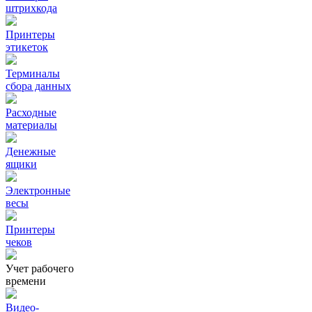
штрихкода
Принтеры
этикеток
Терминалы
сбора данных
Расходные
материалы
Денежные
ящики
Электронные
весы
Принтеры
чеков
Учет рабочего
времени
Видео‑