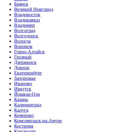
Брянск
Великий Новгород
Владивосток
Владикавказ
Владимир
Волгоград
Волгодонск
Вологда
Воронеж
Горно-Алтайск
Грозный
Дзержинск
Донецк
Екатеринбург
Запорожье
Иваново
Иркутск
Йошкар-Ола
Казань
Калининград
Калуга
Кемерово
Комсомольск-на-Амуре
Кострома
Краснодар