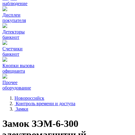
наблюдение
Дисплеи
покупателя
Детекторы
банкнот
Счетчики
банкнот
Кнопки вызова
официанта
Прочее
оборудование
Новороссийск
Контроль времени и доступа
Замки
Замок ЗЭМ-6-300
электромагнитный