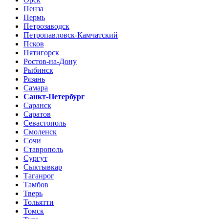
Пенза
Пермь
Петрозаводск
Петропавловск-Камчатский
Псков
Пятигорск
Ростов-на-Дону
Рыбинск
Рязань
Самара
Санкт-Петербург
Саранск
Саратов
Севастополь
Смоленск
Сочи
Ставрополь
Сургут
Сыктывкар
Таганрог
Тамбов
Тверь
Тольятти
Томск