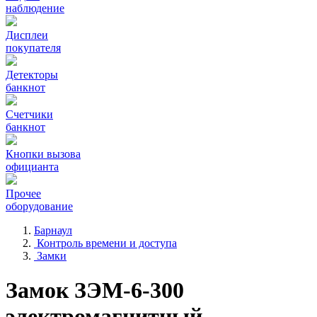
наблюдение
Дисплеи
покупателя
Детекторы
банкнот
Счетчики
банкнот
Кнопки вызова
официанта
Прочее
оборудование
Барнаул
Контроль времени и доступа
Замки
Замок ЗЭМ-6-300
электромагнитный