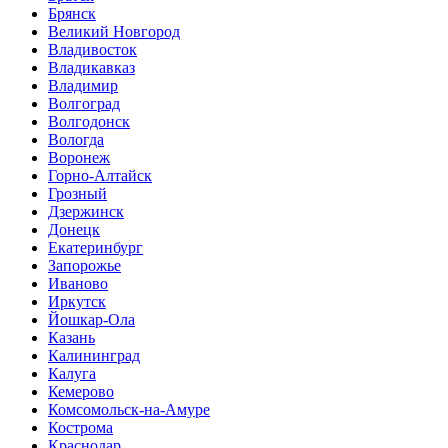
Брянск
Великий Новгород
Владивосток
Владикавказ
Владимир
Волгоград
Волгодонск
Вологда
Воронеж
Горно-Алтайск
Грозный
Дзержинск
Донецк
Екатеринбург
Запорожье
Иваново
Иркутск
Йошкар-Ола
Казань
Калининград
Калуга
Кемерово
Комсомольск-на-Амуре
Кострома
Краснодар