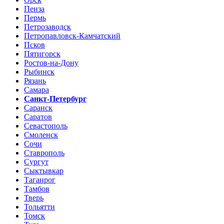
Пенза
Пермь
Петрозаводск
Петропавловск-Камчатский
Псков
Пятигорск
Ростов-на-Дону
Рыбинск
Рязань
Самара
Санкт-Петербург
Саранск
Саратов
Севастополь
Смоленск
Сочи
Ставрополь
Сургут
Сыктывкар
Таганрог
Тамбов
Тверь
Тольятти
Томск