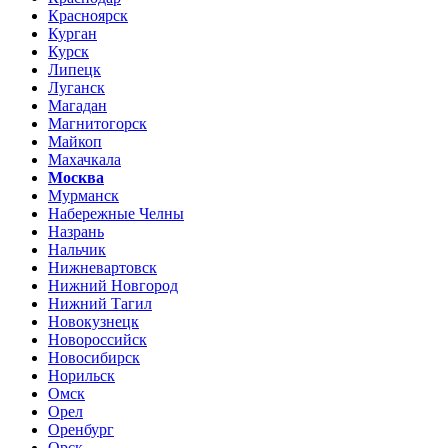
Красноярск
Курган
Курск
Липецк
Луганск
Магадан
Магнитогорск
Майкоп
Махачкала
Москва
Мурманск
Набережные Челны
Назрань
Нальчик
Нижневартовск
Нижний Новгород
Нижний Тагил
Новокузнецк
Новороссийск
Новосибирск
Норильск
Омск
Орел
Оренбург
Орск