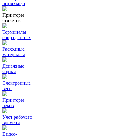
штрихкода
Принтеры
этикеток
Терминалы
сбора данных
Расходные
материалы
Денежные
ящики
Электронные
весы
Принтеры
чеков
Учет рабочего
времени
Видео‑