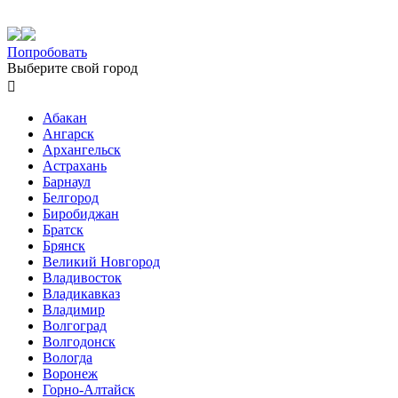
Попробовать
Выберите свой город

Абакан
Ангарск
Архангельск
Астрахань
Барнаул
Белгород
Биробиджан
Братск
Брянск
Великий Новгород
Владивосток
Владикавказ
Владимир
Волгоград
Волгодонск
Вологда
Воронеж
Горно-Алтайск