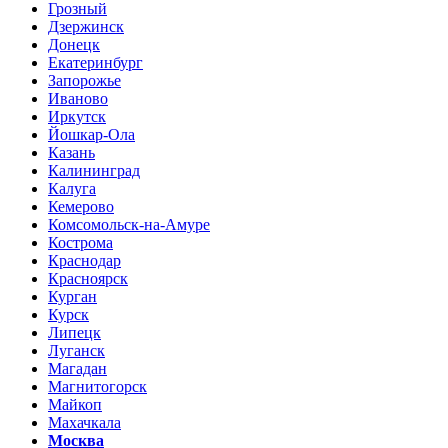
Грозный
Дзержинск
Донецк
Екатеринбург
Запорожье
Иваново
Иркутск
Йошкар-Ола
Казань
Калининград
Калуга
Кемерово
Комсомольск-на-Амуре
Кострома
Краснодар
Красноярск
Курган
Курск
Липецк
Луганск
Магадан
Магнитогорск
Майкоп
Махачкала
Москва