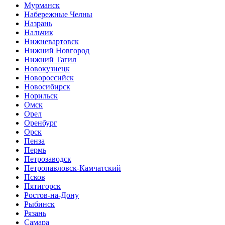
Мурманск
Набережные Челны
Назрань
Нальчик
Нижневартовск
Нижний Новгород
Нижний Тагил
Новокузнецк
Новороссийск
Новосибирск
Норильск
Омск
Орел
Оренбург
Орск
Пенза
Пермь
Петрозаводск
Петропавловск-Камчатский
Псков
Пятигорск
Ростов-на-Дону
Рыбинск
Рязань
Самара