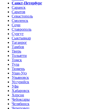
Санкт-Петербург
Саранск
Саратов
Севастополь
Смоленск
Сочи
Ставрополь
Сургут
Сыктывкар
Таганрог
Тамбов
Тверь
Тольятти
Томск
Тула
Тюмень
Улан-Удэ
Ульяновск
Уссурийск
Уфа
Хабаровск
Херсон
Чебоксары
Челябинск
Череповец