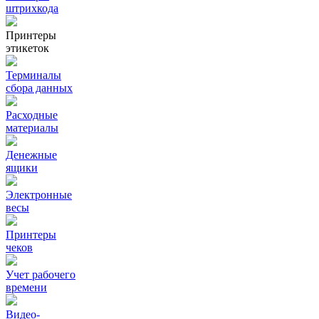
штрихкода
Принтеры
этикеток
Терминалы
сбора данных
Расходные
материалы
Денежные
ящики
Электронные
весы
Принтеры
чеков
Учет рабочего
времени
Видео‑