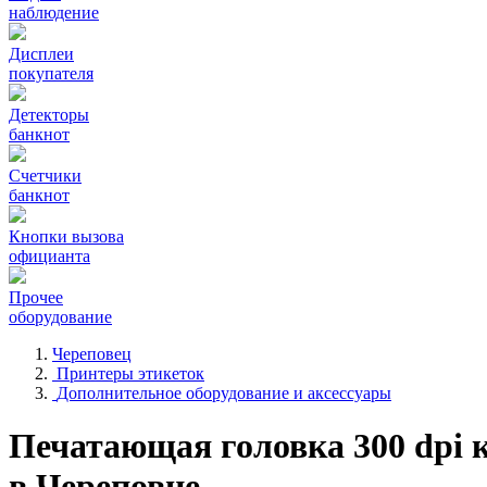
наблюдение
Дисплеи
покупателя
Детекторы
банкнот
Счетчики
банкнот
Кнопки вызова
официанта
Прочее
оборудование
Череповец
Принтеры этикеток
Дополнительное оборудование и аксессуары
Печатающая головка 300 dpi 
в Череповце