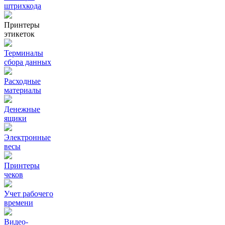
штрихкода
Принтеры
этикеток
Терминалы
сбора данных
Расходные
материалы
Денежные
ящики
Электронные
весы
Принтеры
чеков
Учет рабочего
времени
Видео‑