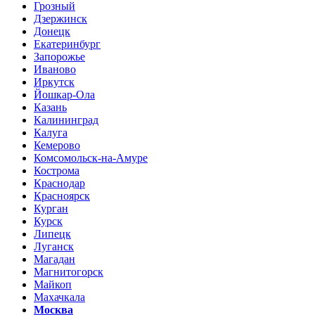
Грозный
Дзержинск
Донецк
Екатеринбург
Запорожье
Иваново
Иркутск
Йошкар-Ола
Казань
Калининград
Калуга
Кемерово
Комсомольск-на-Амуре
Кострома
Краснодар
Красноярск
Курган
Курск
Липецк
Луганск
Магадан
Магнитогорск
Майкоп
Махачкала
Москва