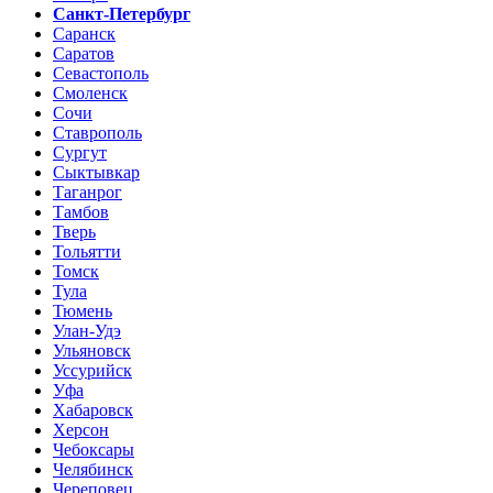
Санкт-Петербург
Саранск
Саратов
Севастополь
Смоленск
Сочи
Ставрополь
Сургут
Сыктывкар
Таганрог
Тамбов
Тверь
Тольятти
Томск
Тула
Тюмень
Улан-Удэ
Ульяновск
Уссурийск
Уфа
Хабаровск
Херсон
Чебоксары
Челябинск
Череповец