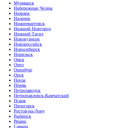
Мурманск
Набережные Челны
Назрань
Нальчик
Нижневартовск
Нижний Новгород
Нижний Тагил
Новокузнецк
Новороссийск
Новосибирск
Норильск
Омск
Орел
Оренбург
Орск
Пенза
Пермь
Петрозаводск
Петропавловск-Камчатский
Псков
Пятигорск
Ростов-на-Дону
Рыбинск
Рязань
Самара