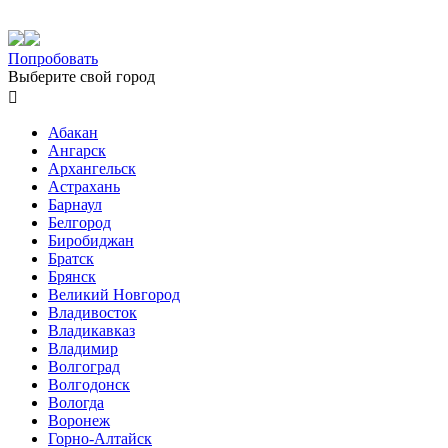
Попробовать
Выберите свой город

Абакан
Ангарск
Архангельск
Астрахань
Барнаул
Белгород
Биробиджан
Братск
Брянск
Великий Новгород
Владивосток
Владикавказ
Владимир
Волгоград
Волгодонск
Вологда
Воронеж
Горно-Алтайск