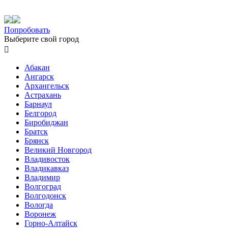
Попробовать
Выберите свой город

Абакан
Ангарск
Архангельск
Астрахань
Барнаул
Белгород
Биробиджан
Братск
Брянск
Великий Новгород
Владивосток
Владикавказ
Владимир
Волгоград
Волгодонск
Вологда
Воронеж
Горно-Алтайск