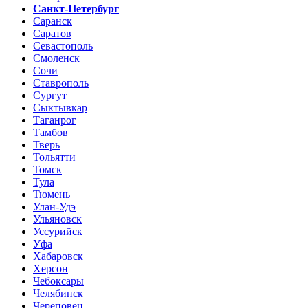
Санкт-Петербург
Саранск
Саратов
Севастополь
Смоленск
Сочи
Ставрополь
Сургут
Сыктывкар
Таганрог
Тамбов
Тверь
Тольятти
Томск
Тула
Тюмень
Улан-Удэ
Ульяновск
Уссурийск
Уфа
Хабаровск
Херсон
Чебоксары
Челябинск
Череповец