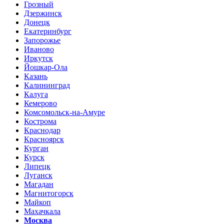
Грозный
Дзержинск
Донецк
Екатеринбург
Запорожье
Иваново
Иркутск
Йошкар-Ола
Казань
Калининград
Калуга
Кемерово
Комсомольск-на-Амуре
Кострома
Краснодар
Красноярск
Курган
Курск
Липецк
Луганск
Магадан
Магнитогорск
Майкоп
Махачкала
Москва