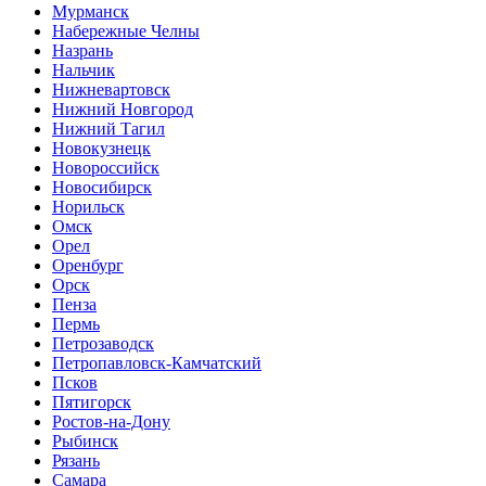
Мурманск
Набережные Челны
Назрань
Нальчик
Нижневартовск
Нижний Новгород
Нижний Тагил
Новокузнецк
Новороссийск
Новосибирск
Норильск
Омск
Орел
Оренбург
Орск
Пенза
Пермь
Петрозаводск
Петропавловск-Камчатский
Псков
Пятигорск
Ростов-на-Дону
Рыбинск
Рязань
Самара