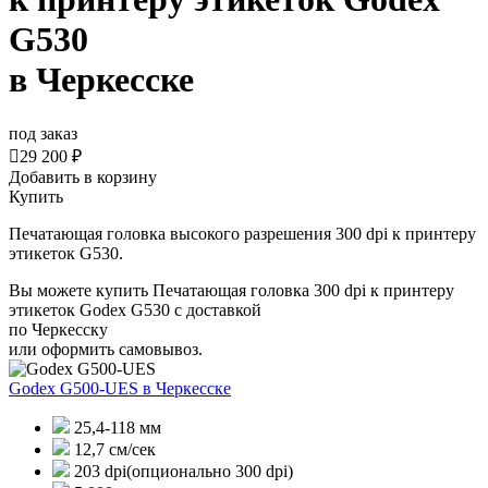
G530
в Черкесске
под заказ

29 200 ₽
Добавить в корзину
Купить
Печатающая головка высокого разрешения 300 dpi к принтеру
этикеток G530.
Вы можете купить Печатающая головка 300 dpi к принтеру
этикеток Godex G530 с доставкой
по Черкесску
или оформить самовывоз.
Godex G500-UES
в Черкесске
25,4-118 мм
12,7 см/сек
203 dpi(опционально 300 dpi)