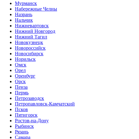
Мурманск
Набережные Челны
Назрань
Нальчик
Нижневартовск
Нижний Новгород
Нижний Тагил
Новокузнецк
Новороссийск
Новосибирск
Норильск
Омск
Орел
Оренбург
Орск
Пенза
Пермь
Петрозаводск
Петропавловск-Камчатский
Псков
Пятигорск
Ростов-на-Дону
Рыбинск
Рязань
Самара