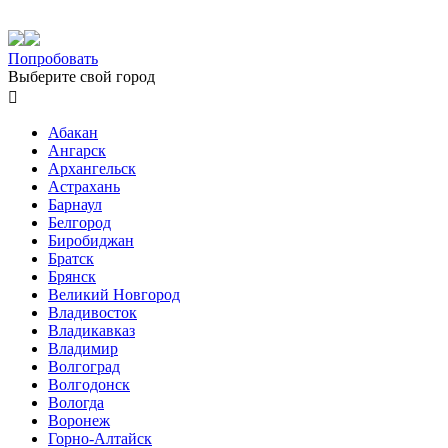
Попробовать
Выберите свой город

Абакан
Ангарск
Архангельск
Астрахань
Барнаул
Белгород
Биробиджан
Братск
Брянск
Великий Новгород
Владивосток
Владикавказ
Владимир
Волгоград
Волгодонск
Вологда
Воронеж
Горно-Алтайск