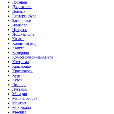
Грозный
Дзержинск
Донецк
Екатеринбург
Запорожье
Иваново
Иркутск
Йошкар-Ола
Казань
Калининград
Калуга
Кемерово
Комсомольск-на-Амуре
Кострома
Краснодар
Красноярск
Курган
Курск
Липецк
Луганск
Магадан
Магнитогорск
Майкоп
Махачкала
Москва