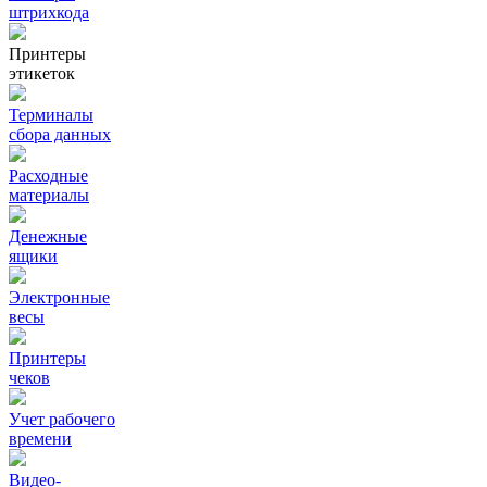
штрихкода
Принтеры
этикеток
Терминалы
сбора данных
Расходные
материалы
Денежные
ящики
Электронные
весы
Принтеры
чеков
Учет рабочего
времени
Видео‑