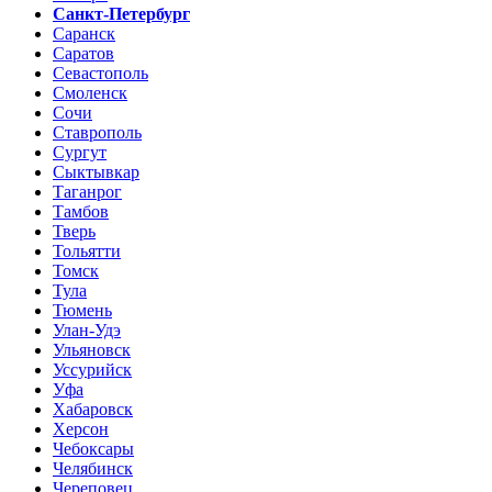
Санкт-Петербург
Саранск
Саратов
Севастополь
Смоленск
Сочи
Ставрополь
Сургут
Сыктывкар
Таганрог
Тамбов
Тверь
Тольятти
Томск
Тула
Тюмень
Улан-Удэ
Ульяновск
Уссурийск
Уфа
Хабаровск
Херсон
Чебоксары
Челябинск
Череповец