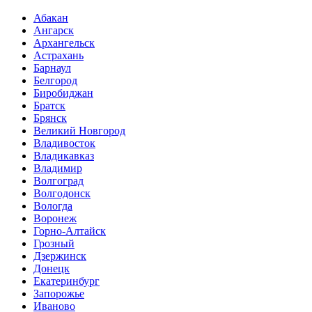
Абакан
Ангарск
Архангельск
Астрахань
Барнаул
Белгород
Биробиджан
Братск
Брянск
Великий Новгород
Владивосток
Владикавказ
Владимир
Волгоград
Волгодонск
Вологда
Воронеж
Горно-Алтайск
Грозный
Дзержинск
Донецк
Екатеринбург
Запорожье
Иваново