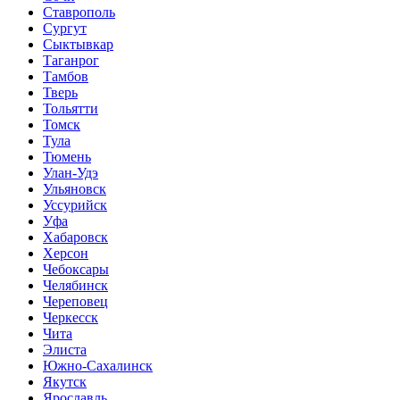
Ставрополь
Сургут
Сыктывкар
Таганрог
Тамбов
Тверь
Тольятти
Томск
Тула
Тюмень
Улан-Удэ
Ульяновск
Уссурийск
Уфа
Хабаровск
Херсон
Чебоксары
Челябинск
Череповец
Черкесск
Чита
Элиста
Южно-Сахалинск
Якутск
Ярославль