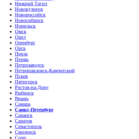
Нижний Тагил
Новокузнецк
Новороссийск
Новосибирск
Норильск
Омск
Орел
Оренбург
Орск
Пенза
Пермь
Петрозаводск
Петропавловск-Камчатский
Псков
Пятигорск
Ростов-на-Дону
Рыбинск
Рязань
Самара
Санкт-Петербург
Саранск
Саратов
Севастополь
Смоленск
Сочи