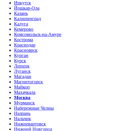
Иркутск
Йошкар-Ола
Казань
Калининград
Калуга
Кемерово
Комсомольск-на-Амуре
Кострома
Краснодар
Красноярск
Курган
Курск
Липецк
Луганск
Магадан
Магнитогорск
Майкоп
Махачкала
Москва
Мурманск
Набережные Челны
Назрань
Нальчик
Нижневартовск
Нижний Новгород