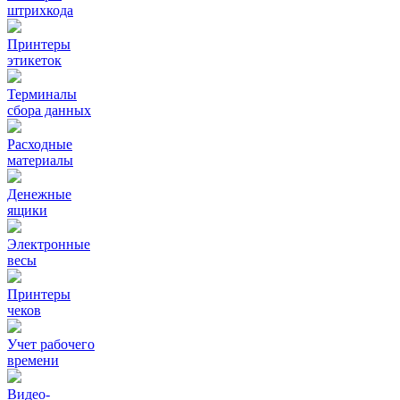
штрихкода
Принтеры
этикеток
Терминалы
сбора данных
Расходные
материалы
Денежные
ящики
Электронные
весы
Принтеры
чеков
Учет рабочего
времени
Видео‑