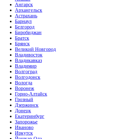
Ангарск
Архангельск
Астрахань
Барнаул
Белгород
Биробиджан
Братск
Брянск
Великий Новгород
Владивосток
Владикавказ
Владимир
Волгоград
Волгодонск
Вологда
Воронеж
Горно-Алтайск
Грозный
Дзержинск
Донецк
Екатеринбург
Запорожье
Иваново
Иркутск
Йошкар-Ола