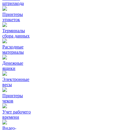
штрихкода
Принтеры
этикеток
Терминалы
сбора данных
Расходные
материалы
Денежные
ящики
Электронные
весы
Принтеры
чеков
Учет рабочего
времени
Видео‑