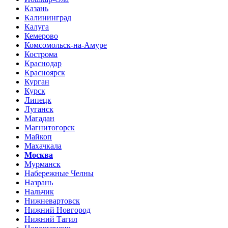
Казань
Калининград
Калуга
Кемерово
Комсомольск-на-Амуре
Кострома
Краснодар
Красноярск
Курган
Курск
Липецк
Луганск
Магадан
Магнитогорск
Майкоп
Махачкала
Москва
Мурманск
Набережные Челны
Назрань
Нальчик
Нижневартовск
Нижний Новгород
Нижний Тагил