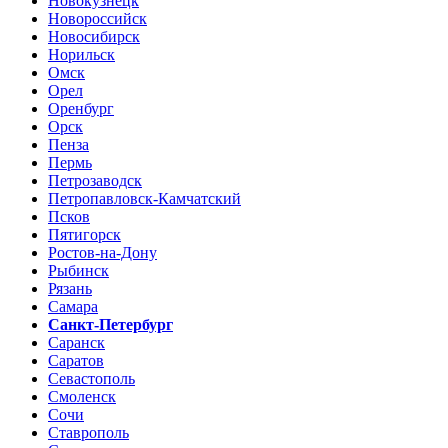
Новокузнецк
Новороссийск
Новосибирск
Норильск
Омск
Орел
Оренбург
Орск
Пенза
Пермь
Петрозаводск
Петропавловск-Камчатский
Псков
Пятигорск
Ростов-на-Дону
Рыбинск
Рязань
Самара
Санкт-Петербург
Саранск
Саратов
Севастополь
Смоленск
Сочи
Ставрополь