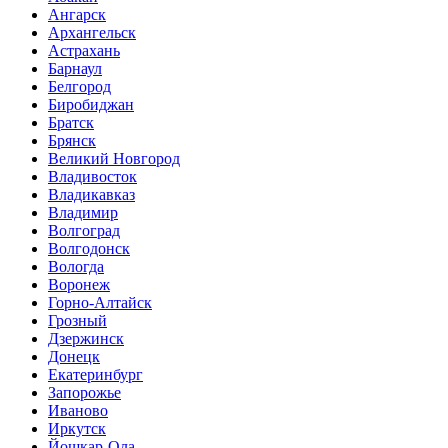
Ангарск
Архангельск
Астрахань
Барнаул
Белгород
Биробиджан
Братск
Брянск
Великий Новгород
Владивосток
Владикавказ
Владимир
Волгоград
Волгодонск
Вологда
Воронеж
Горно-Алтайск
Грозный
Дзержинск
Донецк
Екатеринбург
Запорожье
Иваново
Иркутск
Йошкар-Ола