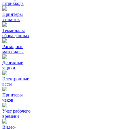
штрихкода
Принтеры
этикеток
Терминалы
сбора данных
Расходные
материалы
Денежные
ящики
Электронные
весы
Принтеры
чеков
Учет рабочего
времени
Видео‑