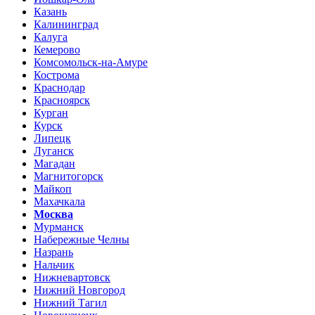
Казань
Калининград
Калуга
Кемерово
Комсомольск-на-Амуре
Кострома
Краснодар
Красноярск
Курган
Курск
Липецк
Луганск
Магадан
Магнитогорск
Майкоп
Махачкала
Москва
Мурманск
Набережные Челны
Назрань
Нальчик
Нижневартовск
Нижний Новгород
Нижний Тагил