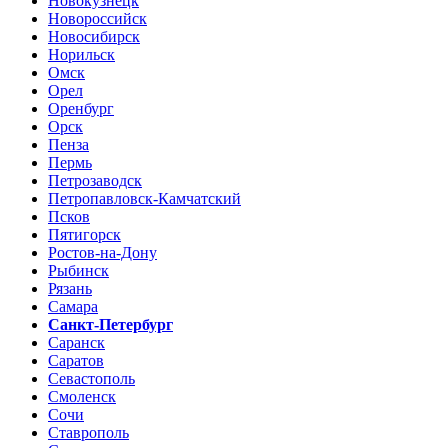
Новокузнецк
Новороссийск
Новосибирск
Норильск
Омск
Орел
Оренбург
Орск
Пенза
Пермь
Петрозаводск
Петропавловск-Камчатский
Псков
Пятигорск
Ростов-на-Дону
Рыбинск
Рязань
Самара
Санкт-Петербург
Саранск
Саратов
Севастополь
Смоленск
Сочи
Ставрополь