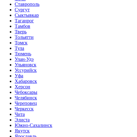
Ставрополь
Сургут
Сыктывкар
Таганрог
Тамбов
Тверь
Тольятти
Томск
Тула
Тюмень
Улан-Удэ
Ульяновск
Уссурийск
Уфа
Хабаровск
Херсон
Чебоксары
Челябинск
Череповец
Черкесск
Чита
Элиста
Южно-Сахалинск
Якутск
Ярославль