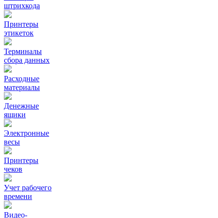
штрихкода
Принтеры
этикеток
Терминалы
сбора данных
Расходные
материалы
Денежные
ящики
Электронные
весы
Принтеры
чеков
Учет рабочего
времени
Видео‑