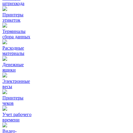
штрихкода
Принтеры
этикеток
Терминалы
сбора данных
Расходные
материалы
Денежные
ящики
Электронные
весы
Принтеры
чеков
Учет рабочего
времени
Видео‑