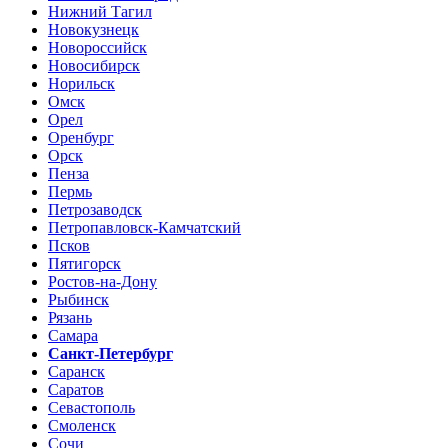
Нижний Тагил
Новокузнецк
Новороссийск
Новосибирск
Норильск
Омск
Орел
Оренбург
Орск
Пенза
Пермь
Петрозаводск
Петропавловск-Камчатский
Псков
Пятигорск
Ростов-на-Дону
Рыбинск
Рязань
Самара
Санкт-Петербург
Саранск
Саратов
Севастополь
Смоленск
Сочи