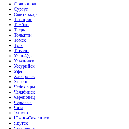
Ставрополь
Сургут
Сыктывкар
Таганрог
Тамбов
Тверь
Тольятти
Томск
Тула
Тюмень
Улан-Удэ
Ульяновск
Уссурийск
Уфа
Хабаровск
Херсон
Чебоксары
Челябинск
Череповец
Черкесск
Чита
Элиста
Южно-Сахалинск
Якутск
Ярославль