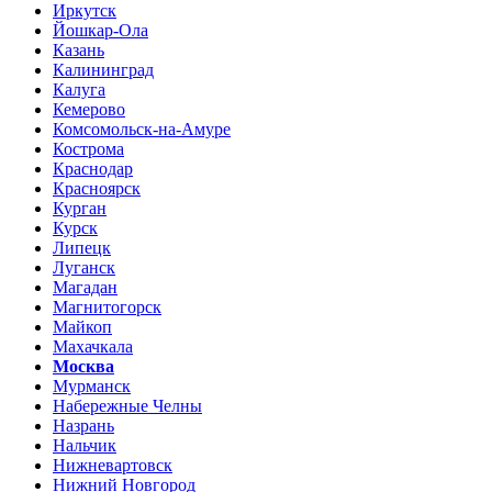
Иркутск
Йошкар-Ола
Казань
Калининград
Калуга
Кемерово
Комсомольск-на-Амуре
Кострома
Краснодар
Красноярск
Курган
Курск
Липецк
Луганск
Магадан
Магнитогорск
Майкоп
Махачкала
Москва
Мурманск
Набережные Челны
Назрань
Нальчик
Нижневартовск
Нижний Новгород