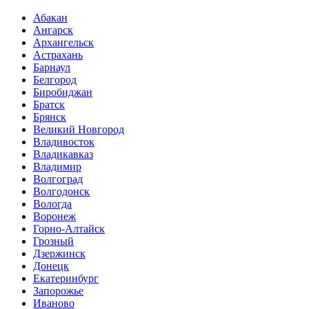
Абакан
Ангарск
Архангельск
Астрахань
Барнаул
Белгород
Биробиджан
Братск
Брянск
Великий Новгород
Владивосток
Владикавказ
Владимир
Волгоград
Волгодонск
Вологда
Воронеж
Горно-Алтайск
Грозный
Дзержинск
Донецк
Екатеринбург
Запорожье
Иваново