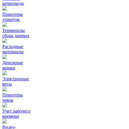
штрихкода
Принтеры
этикеток
Терминалы
сбора данных
Расходные
материалы
Денежные
ящики
Электронные
весы
Принтеры
чеков
Учет рабочего
времени
Видео‑