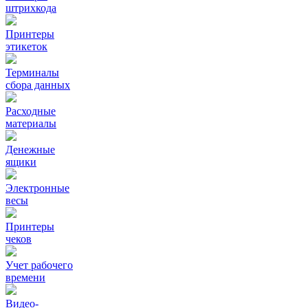
штрихкода
Принтеры
этикеток
Терминалы
сбора данных
Расходные
материалы
Денежные
ящики
Электронные
весы
Принтеры
чеков
Учет рабочего
времени
Видео‑