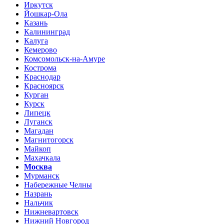
Иркутск
Йошкар-Ола
Казань
Калининград
Калуга
Кемерово
Комсомольск-на-Амуре
Кострома
Краснодар
Красноярск
Курган
Курск
Липецк
Луганск
Магадан
Магнитогорск
Майкоп
Махачкала
Москва
Мурманск
Набережные Челны
Назрань
Нальчик
Нижневартовск
Нижний Новгород