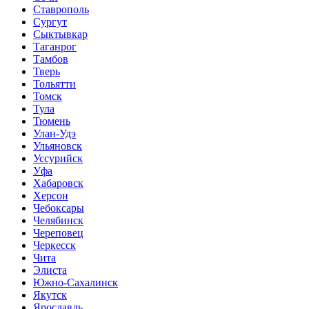
Ставрополь
Сургут
Сыктывкар
Таганрог
Тамбов
Тверь
Тольятти
Томск
Тула
Тюмень
Улан-Удэ
Ульяновск
Уссурийск
Уфа
Хабаровск
Херсон
Чебоксары
Челябинск
Череповец
Черкесск
Чита
Элиста
Южно-Сахалинск
Якутск
Ярославль