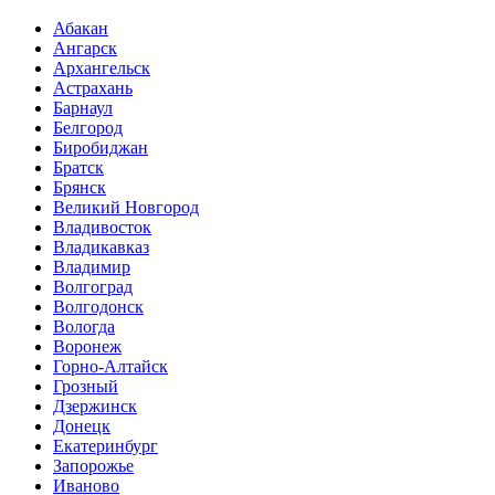
Абакан
Ангарск
Архангельск
Астрахань
Барнаул
Белгород
Биробиджан
Братск
Брянск
Великий Новгород
Владивосток
Владикавказ
Владимир
Волгоград
Волгодонск
Вологда
Воронеж
Горно-Алтайск
Грозный
Дзержинск
Донецк
Екатеринбург
Запорожье
Иваново