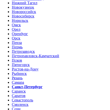
Нижний Тагил
Новокузнецк
Новороссийск
Новосибирск
Норильск
Омск
Орел
Оренбург
Орск
Пенза
Пермь
Петрозаводск
Петропавловск-Камчатский
Псков
Пятигорск
Ростов-на-Дону
Рыбинск
Рязань
Самара
Санкт-Петербург
Саранск
Саратов
Севастополь
Смоленск
Сочи