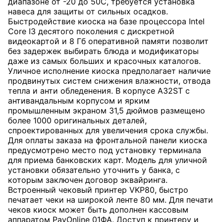
диапазоне от -20 до 50С, требуется установка
навеса для защиты от сильных осадков.
Быстродействие киоска на базе процессора Intel
Core I3 десятого поколения с дискретной
видеокартой и 8 Гб оперативной памяти позволит
без задержек выбирать блюда и модификаторы
даже из самых больших и красочных каталогов.
Уличное исполнение киоска предполагает наличие
продвинутых систем снижения влажности, отвода
тепла и анти обледенения. В корпусе A32ST с
антивандальным корпусом и ярким
промышленным экраном 31,5 дюймов размещено
более 1000 оригинальных деталей,
спроектированных для увеличения срока службы.
Для оплаты заказа на фронтальной панели киоска
предусмотрено место под установку терминала
для приема банковских карт. Модель для уличной
установки обязательно уточнить у банка, с
которым заключен договор эквайринга.
Встроенный чековый принтер VKP80, быстро
печатает чеки на широкой ленте 80 мм. Для печати
чеков киоск может быть дополнен кассовым
аппаратом PayOnline 01ФА. Доступ к принтеру и