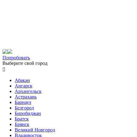
Попробовать
Выберите свой город

Абакан
Ангарск
Архангельск
Астрахань
Барнаул
Белгород
Биробиджан
Братск
Брянск
Великий Новгород
Владивосток