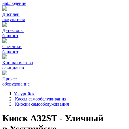
наблюдение
Дисплеи
покупателя
Детекторы
банкнот
Счетчики
банкнот
Кнопки вызова
официанта
Прочее
оборудование
Уссурийск
Кассы самообслуживания
Киоски самообслуживания
Киоск A32ST - Уличный
в Уссурийске