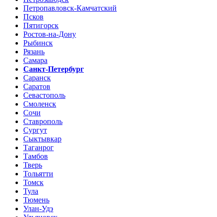
Петропавловск-Камчатский
Псков
Пятигорск
Ростов-на-Дону
Рыбинск
Рязань
Самара
Санкт-Петербург
Саранск
Саратов
Севастополь
Смоленск
Сочи
Ставрополь
Сургут
Сыктывкар
Таганрог
Тамбов
Тверь
Тольятти
Томск
Тула
Тюмень
Улан-Удэ