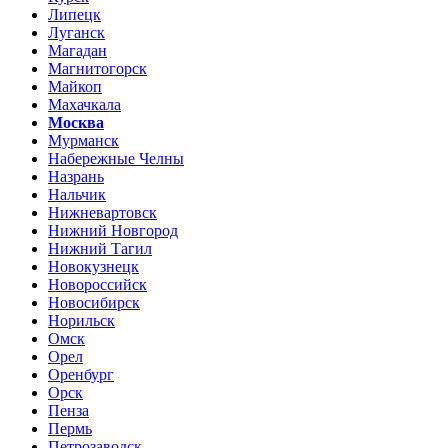
Липецк
Луганск
Магадан
Магнитогорск
Майкоп
Махачкала
Москва
Мурманск
Набережные Челны
Назрань
Нальчик
Нижневартовск
Нижний Новгород
Нижний Тагил
Новокузнецк
Новороссийск
Новосибирск
Норильск
Омск
Орел
Оренбург
Орск
Пенза
Пермь
Петрозаводск