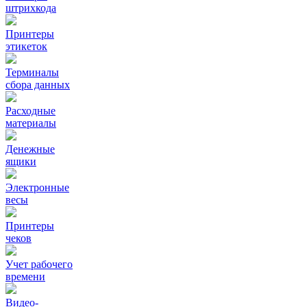
штрихкода
Принтеры
этикеток
Терминалы
сбора данных
Расходные
материалы
Денежные
ящики
Электронные
весы
Принтеры
чеков
Учет рабочего
времени
Видео‑