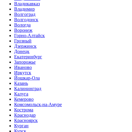
Владикавказ
Владимир
Волгоград
Волгодонск
Вологда
Воронеж
Горно-Алтайск
Грозный
Дзержинск
Донецк
Екатеринбург
Запорожье
Иваново
Иркутск
Йошкар-Ола
Казань
Калининград
Калуга
Кемерово
Комсомольск-на-Амуре
Кострома
Краснодар
Красноярск
Курган
Курск