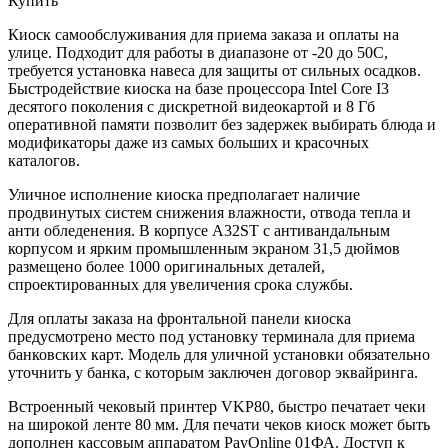
Купить
Киоск самообслуживания для приема заказа и оплаты на
улице. Подходит для работы в диапазоне от -20 до 50С,
требуется установка навеса для защиты от сильных осадков.
Быстродействие киоска на базе процессора Intel Core I3
десятого поколения с дискретной видеокартой и 8 Гб
оперативной памяти позволит без задержек выбирать блюда и
модификаторы даже из самых больших и красочных
каталогов.
Уличное исполнение киоска предполагает наличие
продвинутых систем снижения влажности, отвода тепла и
анти обледенения. В корпусе A32ST с антивандальным
корпусом и ярким промышленным экраном 31,5 дюймов
размещено более 1000 оригинальных деталей,
спроектированных для увеличения срока службы.
Для оплаты заказа на фронтальной панели киоска
предусмотрено место под установку терминала для приема
банковских карт. Модель для уличной установки обязательно
уточнить у банка, с которым заключен договор эквайринга.
Встроенный чековый принтер VKP80, быстро печатает чеки
на широкой ленте 80 мм. Для печати чеков киоск может быть
дополнен кассовым аппаратом PayOnline 01ФА. Доступ к