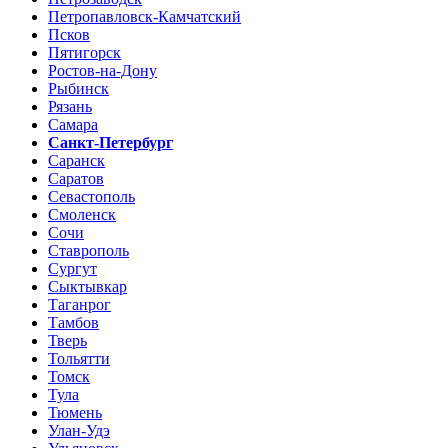
Петропавловск-Камчатский
Псков
Пятигорск
Ростов-на-Дону
Рыбинск
Рязань
Самара
Санкт-Петербург
Саранск
Саратов
Севастополь
Смоленск
Сочи
Ставрополь
Сургут
Сыктывкар
Таганрог
Тамбов
Тверь
Тольятти
Томск
Тула
Тюмень
Улан-Удэ