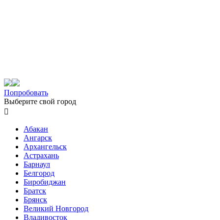
Попробовать
Выберите свой город

Абакан
Ангарск
Архангельск
Астрахань
Барнаул
Белгород
Биробиджан
Братск
Брянск
Великий Новгород
Владивосток