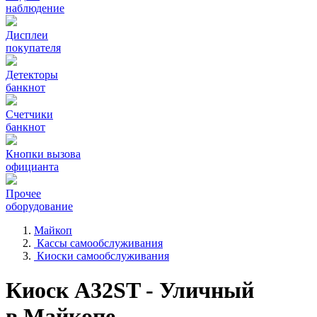
наблюдение
Дисплеи
покупателя
Детекторы
банкнот
Счетчики
банкнот
Кнопки вызова
официанта
Прочее
оборудование
Майкоп
Кассы самообслуживания
Киоски самообслуживания
Киоск A32ST - Уличный
в Майкопе