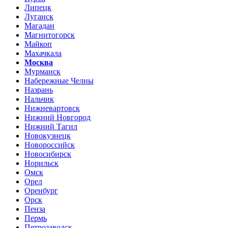
Липецк
Луганск
Магадан
Магнитогорск
Майкоп
Махачкала
Москва
Мурманск
Набережные Челны
Назрань
Нальчик
Нижневартовск
Нижний Новгород
Нижний Тагил
Новокузнецк
Новороссийск
Новосибирск
Норильск
Омск
Орел
Оренбург
Орск
Пенза
Пермь
Петрозаводск