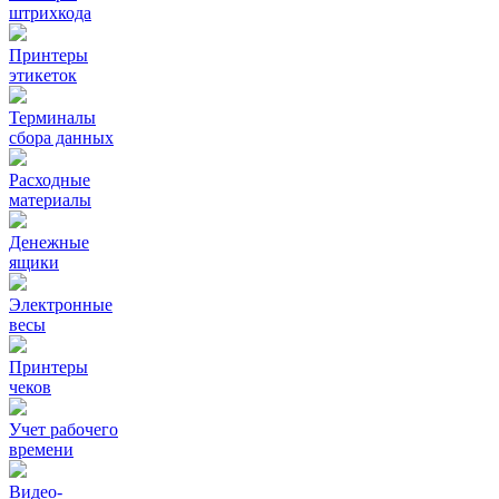
штрихкода
Принтеры
этикеток
Терминалы
сбора данных
Расходные
материалы
Денежные
ящики
Электронные
весы
Принтеры
чеков
Учет рабочего
времени
Видео‑