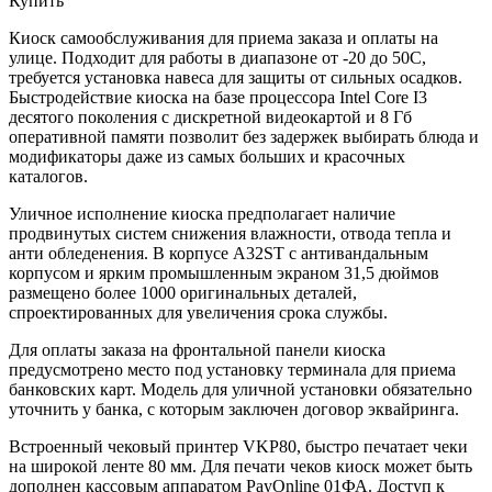
Купить
Киоск самообслуживания для приема заказа и оплаты на
улице. Подходит для работы в диапазоне от -20 до 50С,
требуется установка навеса для защиты от сильных осадков.
Быстродействие киоска на базе процессора Intel Core I3
десятого поколения с дискретной видеокартой и 8 Гб
оперативной памяти позволит без задержек выбирать блюда и
модификаторы даже из самых больших и красочных
каталогов.
Уличное исполнение киоска предполагает наличие
продвинутых систем снижения влажности, отвода тепла и
анти обледенения. В корпусе A32ST с антивандальным
корпусом и ярким промышленным экраном 31,5 дюймов
размещено более 1000 оригинальных деталей,
спроектированных для увеличения срока службы.
Для оплаты заказа на фронтальной панели киоска
предусмотрено место под установку терминала для приема
банковских карт. Модель для уличной установки обязательно
уточнить у банка, с которым заключен договор эквайринга.
Встроенный чековый принтер VKP80, быстро печатает чеки
на широкой ленте 80 мм. Для печати чеков киоск может быть
дополнен кассовым аппаратом PayOnline 01ФА. Доступ к