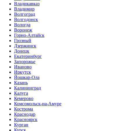
Владикавказ
Владимир
Волгоград
Волгодонск
Вологда
Воронеж
Горно-Алтайск
Грозный
Дзержинск
Донецк
Екатеринбург
Запорожье
Иваново
Иркутск
Йошкар-Ола
Казань
Калининград
Калуга
Кемерово
Комсомольск-на-Амуре
Кострома
Краснодар
Красноярск
Курган
Курск