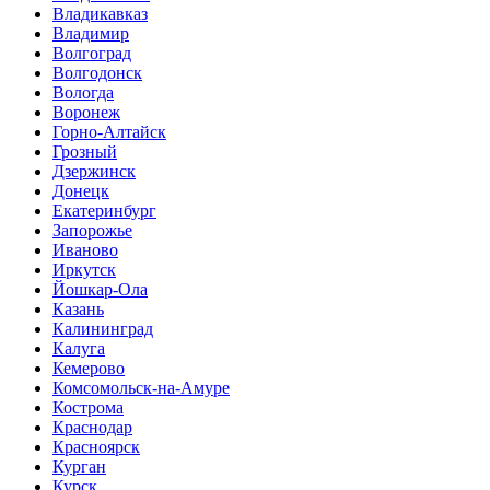
Владикавказ
Владимир
Волгоград
Волгодонск
Вологда
Воронеж
Горно-Алтайск
Грозный
Дзержинск
Донецк
Екатеринбург
Запорожье
Иваново
Иркутск
Йошкар-Ола
Казань
Калининград
Калуга
Кемерово
Комсомольск-на-Амуре
Кострома
Краснодар
Красноярск
Курган
Курск