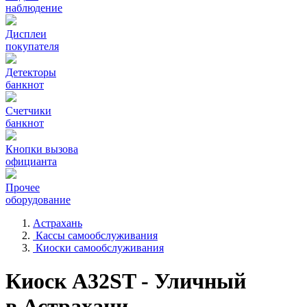
наблюдение
Дисплеи
покупателя
Детекторы
банкнот
Счетчики
банкнот
Кнопки вызова
официанта
Прочее
оборудование
Астрахань
Кассы самообслуживания
Киоски самообслуживания
Киоск A32ST - Уличный
в Астрахани