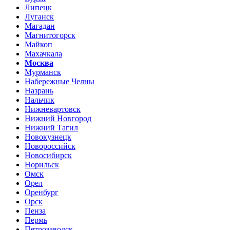
Липецк
Луганск
Магадан
Магнитогорск
Майкоп
Махачкала
Москва
Мурманск
Набережные Челны
Назрань
Нальчик
Нижневартовск
Нижний Новгород
Нижний Тагил
Новокузнецк
Новороссийск
Новосибирск
Норильск
Омск
Орел
Оренбург
Орск
Пенза
Пермь
Петрозаводск