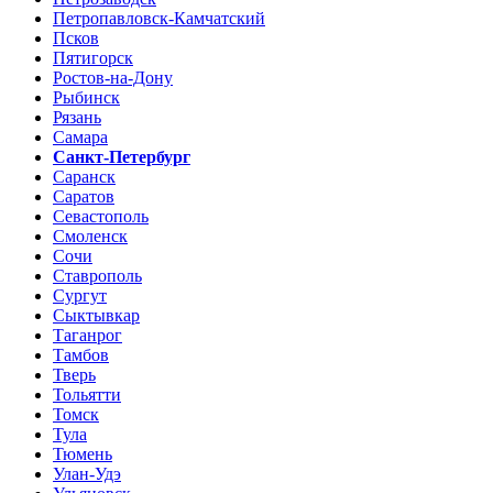
Петропавловск-Камчатский
Псков
Пятигорск
Ростов-на-Дону
Рыбинск
Рязань
Самара
Санкт-Петербург
Саранск
Саратов
Севастополь
Смоленск
Сочи
Ставрополь
Сургут
Сыктывкар
Таганрог
Тамбов
Тверь
Тольятти
Томск
Тула
Тюмень
Улан-Удэ