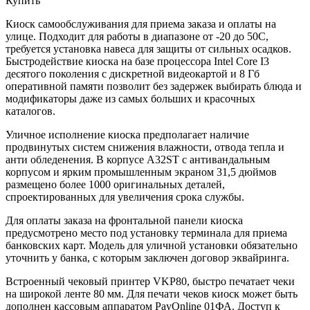
Купить
Киоск самообслуживания для приема заказа и оплаты на
улице. Подходит для работы в диапазоне от -20 до 50С,
требуется установка навеса для защиты от сильных осадков.
Быстродействие киоска на базе процессора Intel Core I3
десятого поколения с дискретной видеокартой и 8 Гб
оперативной памяти позволит без задержек выбирать блюда и
модификаторы даже из самых больших и красочных
каталогов.
Уличное исполнение киоска предполагает наличие
продвинутых систем снижения влажности, отвода тепла и
анти обледенения. В корпусе A32ST с антивандальным
корпусом и ярким промышленным экраном 31,5 дюймов
размещено более 1000 оригинальных деталей,
спроектированных для увеличения срока службы.
Для оплаты заказа на фронтальной панели киоска
предусмотрено место под установку терминала для приема
банковских карт. Модель для уличной установки обязательно
уточнить у банка, с которым заключен договор эквайринга.
Встроенный чековый принтер VKP80, быстро печатает чеки
на широкой ленте 80 мм. Для печати чеков киоск может быть
дополнен кассовым аппаратом PayOnline 01ФА. Доступ к