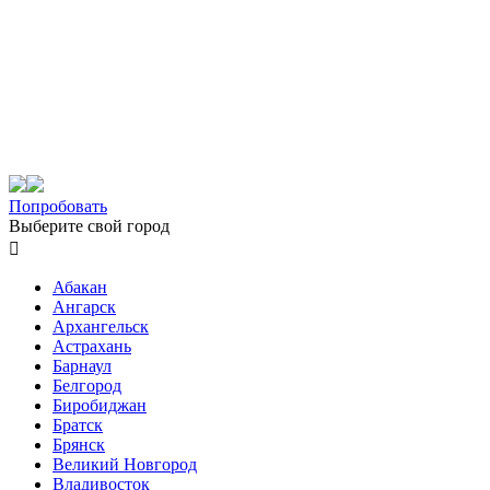
Попробовать
Выберите свой город

Абакан
Ангарск
Архангельск
Астрахань
Барнаул
Белгород
Биробиджан
Братск
Брянск
Великий Новгород
Владивосток