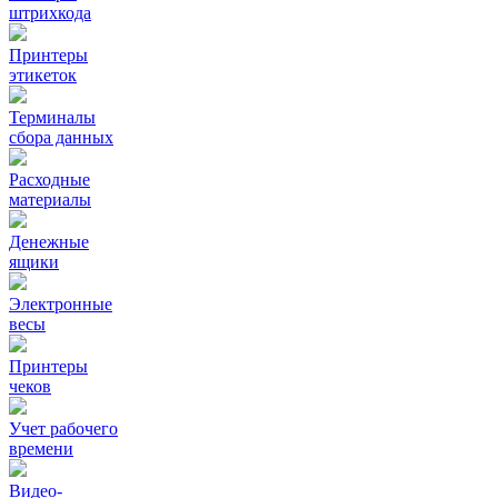
штрихкода
Принтеры
этикеток
Терминалы
сбора данных
Расходные
материалы
Денежные
ящики
Электронные
весы
Принтеры
чеков
Учет рабочего
времени
Видео‑