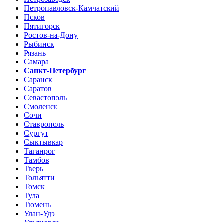
Петропавловск-Камчатский
Псков
Пятигорск
Ростов-на-Дону
Рыбинск
Рязань
Самара
Санкт-Петербург
Саранск
Саратов
Севастополь
Смоленск
Сочи
Ставрополь
Сургут
Сыктывкар
Таганрог
Тамбов
Тверь
Тольятти
Томск
Тула
Тюмень
Улан-Удэ