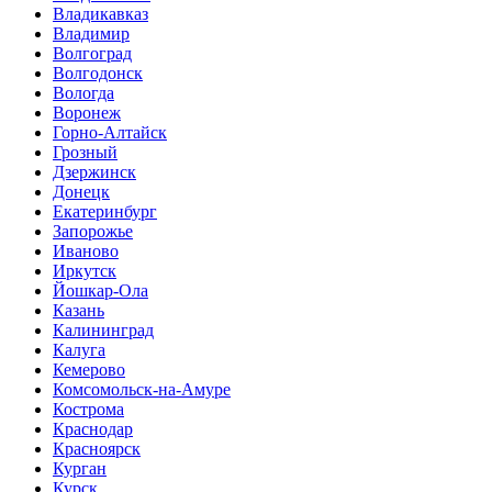
Владикавказ
Владимир
Волгоград
Волгодонск
Вологда
Воронеж
Горно-Алтайск
Грозный
Дзержинск
Донецк
Екатеринбург
Запорожье
Иваново
Иркутск
Йошкар-Ола
Казань
Калининград
Калуга
Кемерово
Комсомольск-на-Амуре
Кострома
Краснодар
Красноярск
Курган
Курск