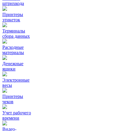
штрихкода
Принтеры
этикеток
Терминалы
сбора данных
Расходные
материалы
Денежные
ящики
Электронные
весы
Принтеры
чеков
Учет рабочего
времени
Видео‑