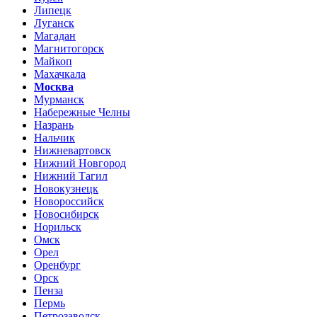
Липецк
Луганск
Магадан
Магнитогорск
Майкоп
Махачкала
Москва
Мурманск
Набережные Челны
Назрань
Нальчик
Нижневартовск
Нижний Новгород
Нижний Тагил
Новокузнецк
Новороссийск
Новосибирск
Норильск
Омск
Орел
Оренбург
Орск
Пенза
Пермь
Петрозаводск