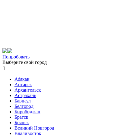
Попробовать
Выберите свой город

Абакан
Ангарск
Архангельск
Астрахань
Барнаул
Белгород
Биробиджан
Братск
Брянск
Великий Новгород
Владивосток