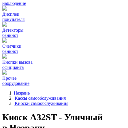
наблюдение
Дисплеи
покупателя
Детекторы
банкнот
Счетчики
банкнот
Кнопки вызова
официанта
Прочее
оборудование
Назрань
Кассы самообслуживания
Киоски самообслуживания
Киоск A32ST - Уличный
в Назрани