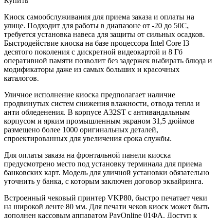
Купить
Киоск самообслуживания для приема заказа и оплаты на
улице. Подходит для работы в диапазоне от -20 до 50С,
требуется установка навеса для защиты от сильных осадков.
Быстродействие киоска на базе процессора Intel Core I3
десятого поколения с дискретной видеокартой и 8 Гб
оперативной памяти позволит без задержек выбирать блюда и
модификаторы даже из самых больших и красочных
каталогов.
Уличное исполнение киоска предполагает наличие
продвинутых систем снижения влажности, отвода тепла и
анти обледенения. В корпусе A32ST с антивандальным
корпусом и ярким промышленным экраном 31,5 дюймов
размещено более 1000 оригинальных деталей,
спроектированных для увеличения срока службы.
Для оплаты заказа на фронтальной панели киоска
предусмотрено место под установку терминала для приема
банковских карт. Модель для уличной установки обязательно
уточнить у банка, с которым заключен договор эквайринга.
Встроенный чековый принтер VKP80, быстро печатает чеки
на широкой ленте 80 мм. Для печати чеков киоск может быть
дополнен кассовым аппаратом PayOnline 01ФА. Доступ к