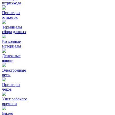
штрихкода
Принтеры
этикеток
Терминалы
сбора данных
Расходные
материалы
Денежные
ящики
Электронные
весы
Принтеры
чеков
Учет рабочего
времени
Видео‑