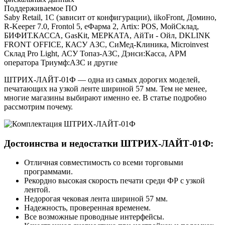
Поддерживаемое ПО
Saby Retail, 1С (зависит от конфигурации), iikoFront, Домино,
R-Keeper 7.0, Frontol 5, eФарма 2, Artix: POS, МойСклад,
БИФИТ.КАССА, GasKit, МЕРКАТА, АйТи - Ойл, DKLINK
FRONT OFFICE, КАСУ АЗС, СиМед-Клиника, Microinvest
Склад Pro Light, АСУ Топаз-АЗС, Дэнси:Касса, АРМ
оператора Триумф:АЗС и другие
ШТРИХ-ЛАЙТ-01Ф — одна из самых дорогих моделей,
печатающих на узкой ленте шириной 57 мм. Тем не менее,
многие магазины выбирают именно ее. В статье подробно
рассмотрим почему.
Достоинства и недостатки ШТРИХ‑ЛАЙТ‑01Ф:
Отличная совместимость со всеми торговыми
программами.
Рекордно высокая скорость печати среди ФР с узкой
лентой.
Недорогая чековая лента шириной 57 мм.
Надежность, проверенная временем.
Все возможные проводные интерфейсы.