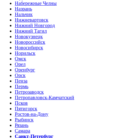
Набережные Челны
Назрань
Нальчик
Нижневартовск
Нижний Новгород
Нижний Тагил
Новокузнецк
Новороссийск
Новосибирск
Норильск
Омск
Орел
Оренбург
Орск
Пенза
Пермь
Петрозаводск
Петропавловск-Камчатский
Псков
Пятигорск
Ростов-на-Дону
Рыбинск
Рязань
Самара
Санкт-Петербург