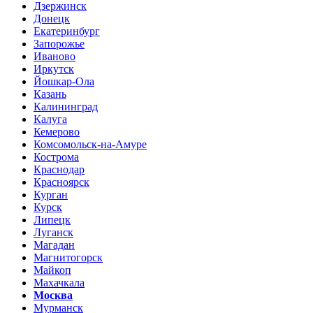
Дзержинск
Донецк
Екатеринбург
Запорожье
Иваново
Иркутск
Йошкар-Ола
Казань
Калининград
Калуга
Кемерово
Комсомольск-на-Амуре
Кострома
Краснодар
Красноярск
Курган
Курск
Липецк
Луганск
Магадан
Магнитогорск
Майкоп
Махачкала
Москва
Мурманск