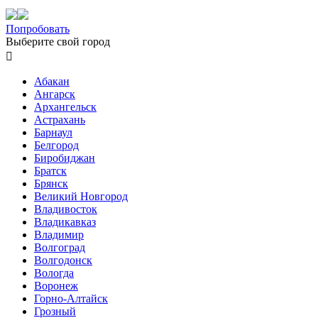
Попробовать
Выберите свой город

Абакан
Ангарск
Архангельск
Астрахань
Барнаул
Белгород
Биробиджан
Братск
Брянск
Великий Новгород
Владивосток
Владикавказ
Владимир
Волгоград
Волгодонск
Вологда
Воронеж
Горно-Алтайск
Грозный