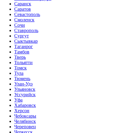
Саранск
Саратов
Севастополь
Смоленск
Сочи
Ставрополь
Сургут
Сыктывкар
Таганрог
Тамбов
Тверь
Тольятти
Томск
Тула
Тюмень
Улан-Удэ
Ульяновск
Уссурийск
Уфа
Хабаровск
Херсон
Чебоксары
Челябинск
Череповец
Черкесск