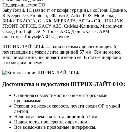
Поддерживаемое ПО
Saby Retail, 1С (зависит от конфигурации), iikoFront, Домино,
R-Keeper 7.0, Frontol 5, eФарма 2, Artix: POS, МойСклад,
БИФИТ.КАССА, GasKit, МЕРКАТА, АйТи - Ойл, DKLINK
FRONT OFFICE, КАСУ АЗС, СиМед-Клиника, Microinvest
Склад Pro Light, АСУ Топаз-АЗС, Дэнси:Касса, АРМ
оператора Триумф:АЗС и другие
ШТРИХ-ЛАЙТ-01Ф — одна из самых дорогих моделей,
печатающих на узкой ленте шириной 57 мм. Тем не менее,
многие магазины выбирают именно ее. В статье подробно
рассмотрим почему.
Достоинства и недостатки ШТРИХ‑ЛАЙТ‑01Ф:
Отличная совместимость со всеми торговыми
программами.
Рекордно высокая скорость печати среди ФР с узкой
лентой.
Недорогая чековая лента шириной 57 мм.
Надежность, проверенная временем.
Все возможные проводные интерфейсы.