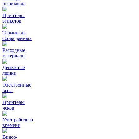
штрихкода
Принтеры
этикеток
Терминалы
сбора данных
Расходные
материалы
Денежные
ящики
Электронные
весы
Принтеры
чеков
Учет рабочего
времени
Видео‑