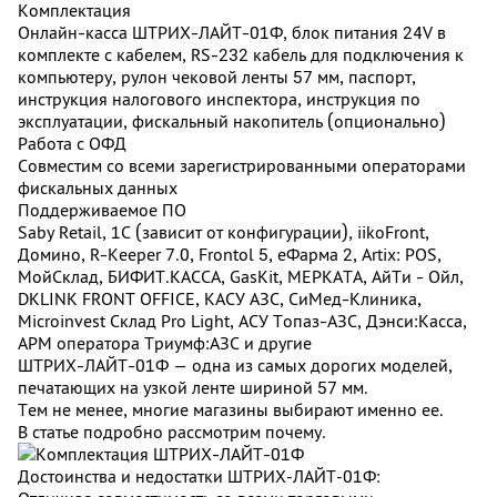
Комплектация
Онлайн-касса ШТРИХ-ЛАЙТ-01Ф, блок питания 24V в
комплекте с кабелем, RS-232 кабель для подключения к
компьютеру, рулон чековой ленты 57 мм, паспорт,
инструкция налогового инспектора, инструкция по
эксплуатации, фискальный накопитель (опционально)
Работа с ОФД
Совместим со всеми зарегистрированными операторами
фискальных данных
Поддерживаемое ПО
Saby Retail, 1С (зависит от конфигурации), iikoFront,
Домино, R-Keeper 7.0, Frontol 5, eФарма 2, Artix: POS,
МойСклад, БИФИТ.КАССА, GasKit, МЕРКАТА, АйТи - Ойл,
DKLINK FRONT OFFICE, КАСУ АЗС, СиМед-Клиника,
Microinvest Склад Pro Light, АСУ Топаз-АЗС, Дэнси:Касса,
АРМ оператора Триумф:АЗС и другие
ШТРИХ-ЛАЙТ-01Ф — одна из самых дорогих моделей,
печатающих на узкой ленте шириной 57 мм.
Тем не менее, многие магазины выбирают именно ее.
В статье подробно рассмотрим почему.
Достоинства и недостатки ШТРИХ‑ЛАЙТ‑01Ф: