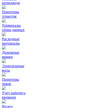
штрихкода
Принтеры
этикеток
Терминалы
сбора данных
Расходные
материалы
Денежные
ящики
Электронные
весы
Принтеры
чеков
Учет рабочего
времени
Видео‑