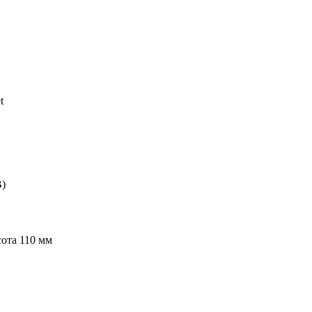
t
В)
ота 110 мм