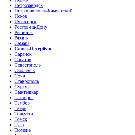
Петрозаводск
Петропавловск-Камчатский
Псков
Пятигорск
Ростов-на-Дону
Рыбинск
Рязань
Самара
Санкт-Петербург
Саранск
Саратов
Севастополь
Смоленск
Сочи
Ставрополь
Сургут
Сыктывкар
Таганрог
Тамбов
Тверь
Тольятти
Томск
Тула
Тюмень