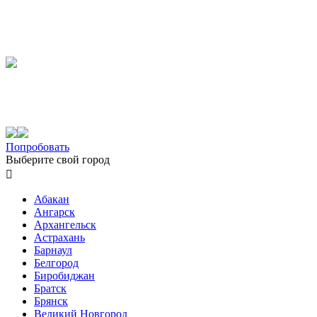
Попробовать
Выберите свой город

Абакан
Ангарск
Архангельск
Астрахань
Барнаул
Белгород
Биробиджан
Братск
Брянск
Великий Новгород