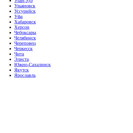
Улан-Удэ
Ульяновск
Уссурийск
Уфа
Хабаровск
Херсон
Чебоксары
Челябинск
Череповец
Черкесск
Чита
Элиста
Южно-Сахалинск
Якутск
Ярославль