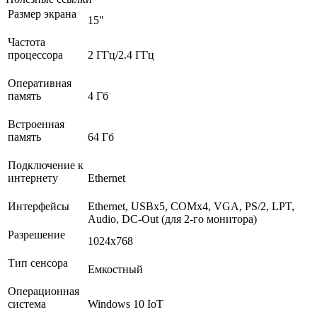
Размер экрана
15"
Частота
процессора
2 ГГц/2.4 ГГц
Оперативная
память
4 Гб
Встроенная
память
64 Гб
Подключение к
интернету
Ethernet
Интерфейсы
Ethernet, USBх5, COMх4, VGA, PS/2, LPT,
Audio, DC-Out (для 2-го монитора)
Разрешение
1024x768
Тип сенсора
Емкостный
Операционная
система
Windows 10 IoT