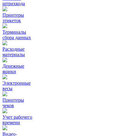
штрихкода
Принтеры
этикеток
Терминалы
сбора данных
Расходные
материалы
Денежные
ящики
Электронные
весы
Принтеры
чеков
Учет рабочего
времени
Видео‑