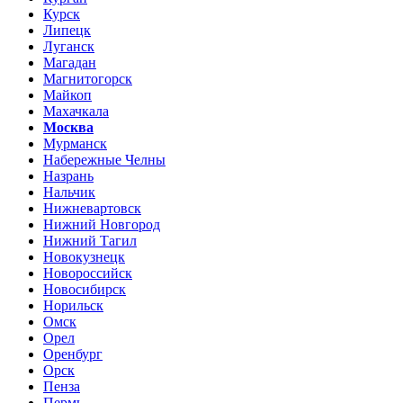
Курск
Липецк
Луганск
Магадан
Магнитогорск
Майкоп
Махачкала
Москва
Мурманск
Набережные Челны
Назрань
Нальчик
Нижневартовск
Нижний Новгород
Нижний Тагил
Новокузнецк
Новороссийск
Новосибирск
Норильск
Омск
Орел
Оренбург
Орск
Пенза
Пермь