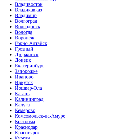
Владивосток
Владикавказ
Владимир
Волгоград
Волгодонск
Вологда
Воронеж
Горно-Алтайск
Грозный
Дзержинск
Донецк
Екатеринбург
Запорожье
Иваново
Иркутск
Йошкар-Ола
Казань
Калининград
Калуга
Кемерово
Комсомольск-на-Амуре
Кострома
Краснодар
Красноярск
Курган