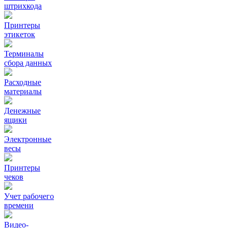
штрихкода
Принтеры
этикеток
Терминалы
сбора данных
Расходные
материалы
Денежные
ящики
Электронные
весы
Принтеры
чеков
Учет рабочего
времени
Видео‑