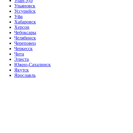
Улан-Удэ
Ульяновск
Уссурийск
Уфа
Хабаровск
Херсон
Чебоксары
Челябинск
Череповец
Черкесск
Чита
Элиста
Южно-Сахалинск
Якутск
Ярославль