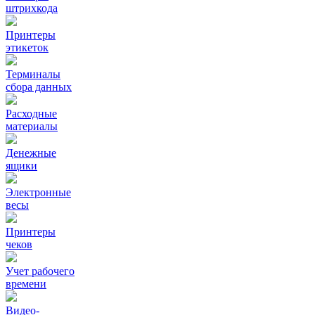
штрихкода
Принтеры
этикеток
Терминалы
сбора данных
Расходные
материалы
Денежные
ящики
Электронные
весы
Принтеры
чеков
Учет рабочего
времени
Видео‑