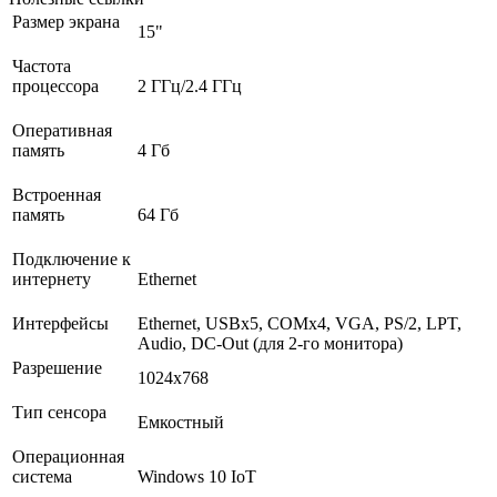
Размер экрана
15"
Частота
процессора
2 ГГц/2.4 ГГц
Оперативная
память
4 Гб
Встроенная
память
64 Гб
Подключение к
интернету
Ethernet
Интерфейсы
Ethernet, USBх5, COMх4, VGA, PS/2, LPT,
Audio, DC-Out (для 2-го монитора)
Разрешение
1024x768
Тип сенсора
Емкостный
Операционная
система
Windows 10 IoT