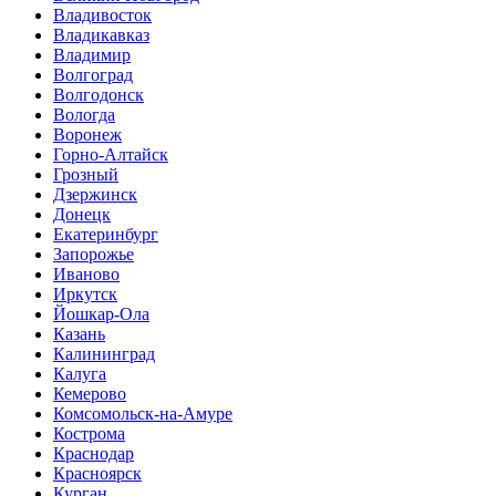
Владивосток
Владикавказ
Владимир
Волгоград
Волгодонск
Вологда
Воронеж
Горно-Алтайск
Грозный
Дзержинск
Донецк
Екатеринбург
Запорожье
Иваново
Иркутск
Йошкар-Ола
Казань
Калининград
Калуга
Кемерово
Комсомольск-на-Амуре
Кострома
Краснодар
Красноярск
Курган