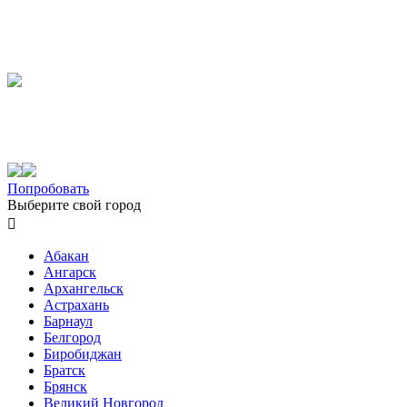
Попробовать
Выберите свой город

Абакан
Ангарск
Архангельск
Астрахань
Барнаул
Белгород
Биробиджан
Братск
Брянск
Великий Новгород