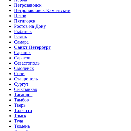
Петрозаводск
Петропавловск-Камчатский
Псков
Пятигорск
Ростов-на-Дону
Рыбинск
Рязань
Самара
Санкт-Петербург
Саранск
Саратов
Севастополь
Смоленск
Сочи
Ставрополь
Сургут
Сыктывкар
Таганрог
Тамбов
Тверь
Тольятти
Томск
Тула
Тюмень