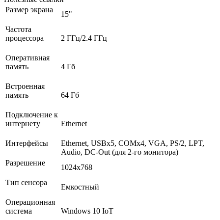
Размер экрана
15"
Частота
процессора
2 ГГц/2.4 ГГц
Оперативная
память
4 Гб
Встроенная
память
64 Гб
Подключение к
интернету
Ethernet
Интерфейсы
Ethernet, USBх5, COMх4, VGA, PS/2, LPT,
Audio, DC-Out (для 2-го монитора)
Разрешение
1024x768
Тип сенсора
Емкостный
Операционная
система
Windows 10 IoT