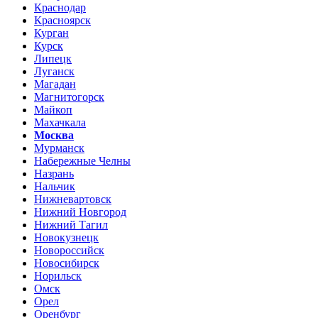
Краснодар
Красноярск
Курган
Курск
Липецк
Луганск
Магадан
Магнитогорск
Майкоп
Махачкала
Москва
Мурманск
Набережные Челны
Назрань
Нальчик
Нижневартовск
Нижний Новгород
Нижний Тагил
Новокузнецк
Новороссийск
Новосибирск
Норильск
Омск
Орел
Оренбург