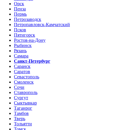
Орск
Пенза
Пермь
Петрозаводск
Петропавловск-Камчатский
Псков
Пятигорск
Ростов-на-Дону
Рыбинск
Рязань
Самара
Санкт-Петербург
Саранск
Саратов
Севастополь
Смоленск
Сочи
Ставрополь
Сургут
Сыктывкар
Таганрог
Тамбов
Тверь
Тольятти
Томск