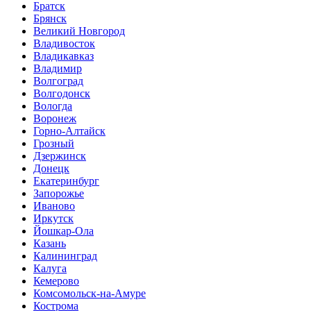
Братск
Брянск
Великий Новгород
Владивосток
Владикавказ
Владимир
Волгоград
Волгодонск
Вологда
Воронеж
Горно-Алтайск
Грозный
Дзержинск
Донецк
Екатеринбург
Запорожье
Иваново
Иркутск
Йошкар-Ола
Казань
Калининград
Калуга
Кемерово
Комсомольск-на-Амуре
Кострома