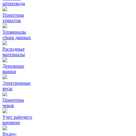
штрихкода
Принтеры
этикеток
Терминалы
сбора данных
Расходные
материалы
Денежные
ящики
Электронные
весы
Принтеры
чеков
Учет рабочего
времени
Видео‑