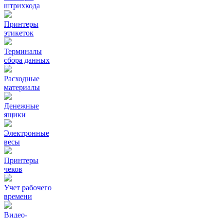
штрихкода
Принтеры
этикеток
Терминалы
сбора данных
Расходные
материалы
Денежные
ящики
Электронные
весы
Принтеры
чеков
Учет рабочего
времени
Видео‑