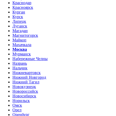
Краснодар
Красноярск
Курган
Курск
Липецк
Луганск
Магадан
Магнитогорск
Майкоп
Махачкала
Москва
Мурманск
Набережные Челны
Назрань
Нальчик
Нижневартовск
Нижний Новгород
Нижний Тагил
Новокузнецк
Новороссийск
Новосибирск
Норильск
Омск
Орел
Оренбург