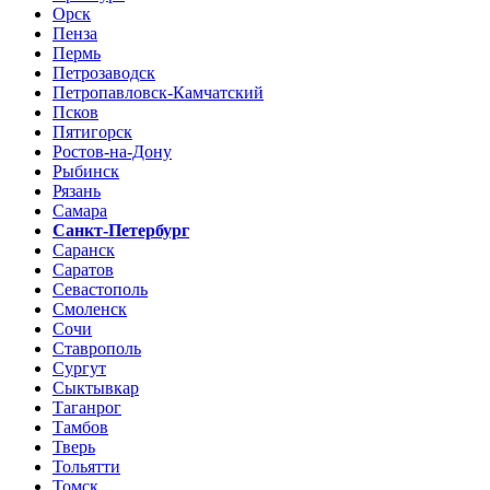
Орск
Пенза
Пермь
Петрозаводск
Петропавловск-Камчатский
Псков
Пятигорск
Ростов-на-Дону
Рыбинск
Рязань
Самара
Санкт-Петербург
Саранск
Саратов
Севастополь
Смоленск
Сочи
Ставрополь
Сургут
Сыктывкар
Таганрог
Тамбов
Тверь
Тольятти
Томск