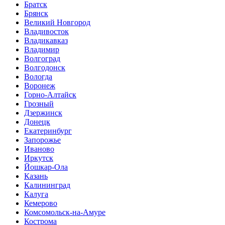
Братск
Брянск
Великий Новгород
Владивосток
Владикавказ
Владимир
Волгоград
Волгодонск
Вологда
Воронеж
Горно-Алтайск
Грозный
Дзержинск
Донецк
Екатеринбург
Запорожье
Иваново
Иркутск
Йошкар-Ола
Казань
Калининград
Калуга
Кемерово
Комсомольск-на-Амуре
Кострома