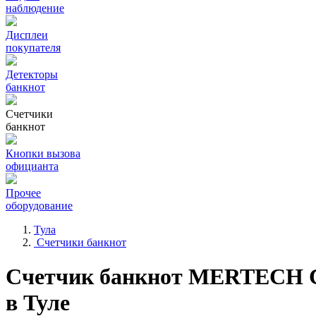
наблюдение
Дисплеи
покупателя
Детекторы
банкнот
Счетчики
банкнот
Кнопки вызова
официанта
Прочее
оборудование
Тула
Счетчики банкнот
Счетчик банкнот MERTECH 
в Туле