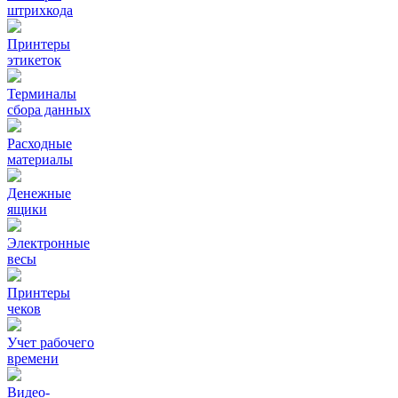
штрихкода
Принтеры
этикеток
Терминалы
сбора данных
Расходные
материалы
Денежные
ящики
Электронные
весы
Принтеры
чеков
Учет рабочего
времени
Видео‑