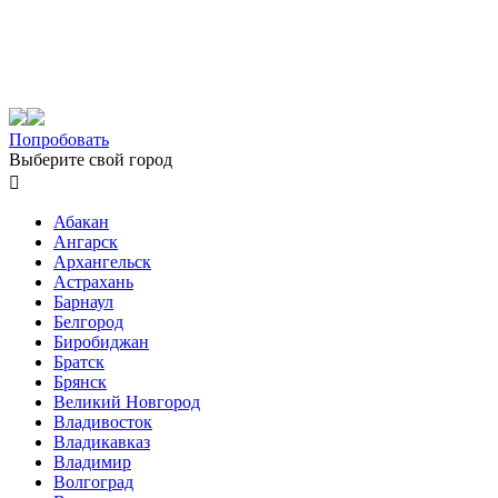
Попробовать
Выберите свой город

Абакан
Ангарск
Архангельск
Астрахань
Барнаул
Белгород
Биробиджан
Братск
Брянск
Великий Новгород
Владивосток
Владикавказ
Владимир
Волгоград