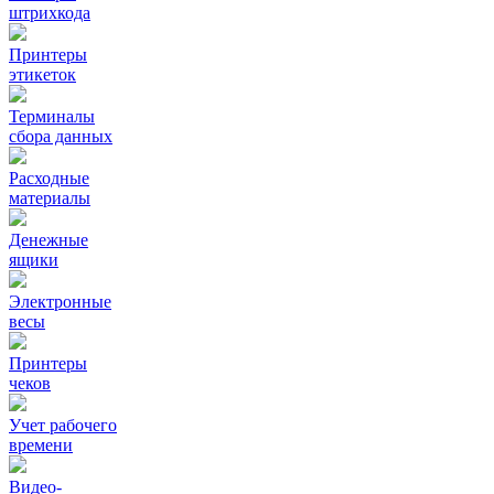
штрихкода
Принтеры
этикеток
Терминалы
сбора данных
Расходные
материалы
Денежные
ящики
Электронные
весы
Принтеры
чеков
Учет рабочего
времени
Видео‑