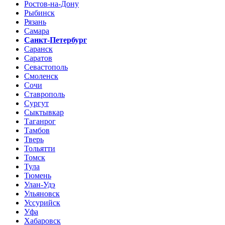
Ростов-на-Дону
Рыбинск
Рязань
Самара
Санкт-Петербург
Саранск
Саратов
Севастополь
Смоленск
Сочи
Ставрополь
Сургут
Сыктывкар
Таганрог
Тамбов
Тверь
Тольятти
Томск
Тула
Тюмень
Улан-Удэ
Ульяновск
Уссурийск
Уфа
Хабаровск