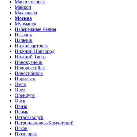
Магнитогорск
Майкоп
Махачкала
Москва
Мурманск
Набережные Челны
Назрань
Нальчик
Нижневартовск
Нижний Новгород
Нижний Тагил
Новокузнецк
Новороссийск
Новосибирск
Норильск
Омск
Орел
Оренбург
Орск
Пенза
Пермь
Петрозаводск
Петропавловск-Камчатский
Псков
Пятигорск