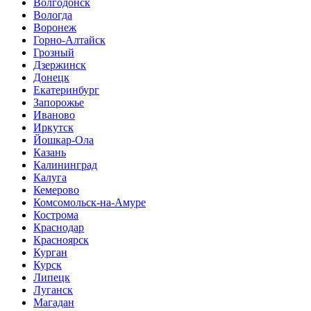
Волгодонск
Вологда
Воронеж
Горно-Алтайск
Грозный
Дзержинск
Донецк
Екатеринбург
Запорожье
Иваново
Иркутск
Йошкар-Ола
Казань
Калининград
Калуга
Кемерово
Комсомольск-на-Амуре
Кострома
Краснодар
Красноярск
Курган
Курск
Липецк
Луганск
Магадан