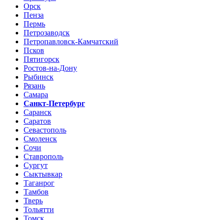
Орск
Пенза
Пермь
Петрозаводск
Петропавловск-Камчатский
Псков
Пятигорск
Ростов-на-Дону
Рыбинск
Рязань
Самара
Санкт-Петербург
Саранск
Саратов
Севастополь
Смоленск
Сочи
Ставрополь
Сургут
Сыктывкар
Таганрог
Тамбов
Тверь
Тольятти
Томск