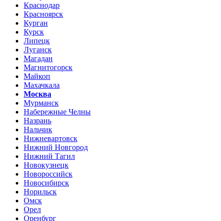
Краснодар
Красноярск
Курган
Курск
Липецк
Луганск
Магадан
Магнитогорск
Майкоп
Махачкала
Москва
Мурманск
Набережные Челны
Назрань
Нальчик
Нижневартовск
Нижний Новгород
Нижний Тагил
Новокузнецк
Новороссийск
Новосибирск
Норильск
Омск
Орел
Оренбург