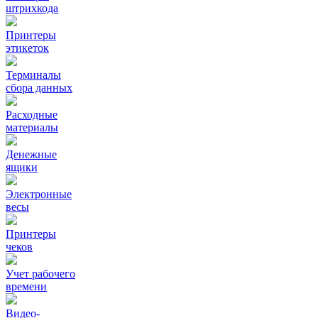
штрихкода
Принтеры
этикеток
Терминалы
сбора данных
Расходные
материалы
Денежные
ящики
Электронные
весы
Принтеры
чеков
Учет рабочего
времени
Видео‑