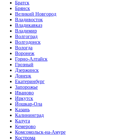
Братск
Брянск
Великий Новгород
Владивосток
Владикавказ
Владимир
Волгоград
Волгодонск
Вологда
Воронеж
Горно-Алтайск
Грозный
Дзержинск
Донецк
Екатеринбург
Запорожье
Иваново
Иркутск
Йошкар-Ола
Казань
Калининград
Калуга
Кемерово
Комсомольск-на-Амуре
Кострома