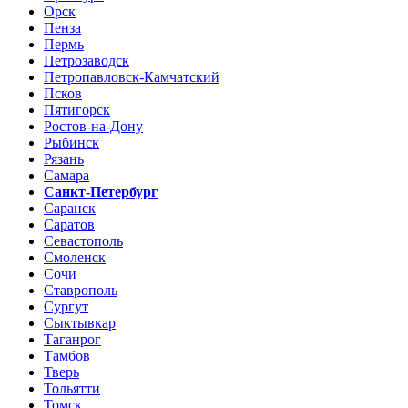
Орск
Пенза
Пермь
Петрозаводск
Петропавловск-Камчатский
Псков
Пятигорск
Ростов-на-Дону
Рыбинск
Рязань
Самара
Санкт-Петербург
Саранск
Саратов
Севастополь
Смоленск
Сочи
Ставрополь
Сургут
Сыктывкар
Таганрог
Тамбов
Тверь
Тольятти
Томск