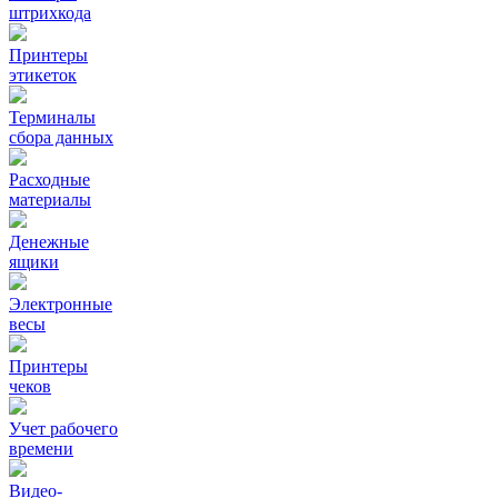
штрихкода
Принтеры
этикеток
Терминалы
сбора данных
Расходные
материалы
Денежные
ящики
Электронные
весы
Принтеры
чеков
Учет рабочего
времени
Видео‑