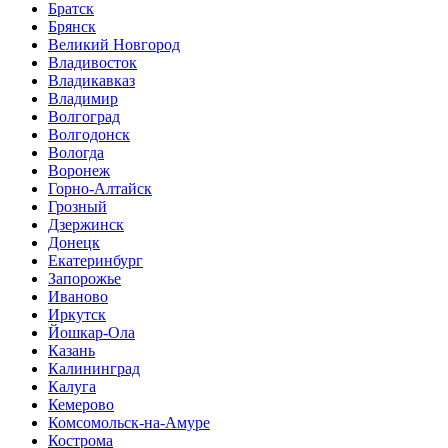
Братск
Брянск
Великий Новгород
Владивосток
Владикавказ
Владимир
Волгоград
Волгодонск
Вологда
Воронеж
Горно-Алтайск
Грозный
Дзержинск
Донецк
Екатеринбург
Запорожье
Иваново
Иркутск
Йошкар-Ола
Казань
Калининград
Калуга
Кемерово
Комсомольск-на-Амуре
Кострома