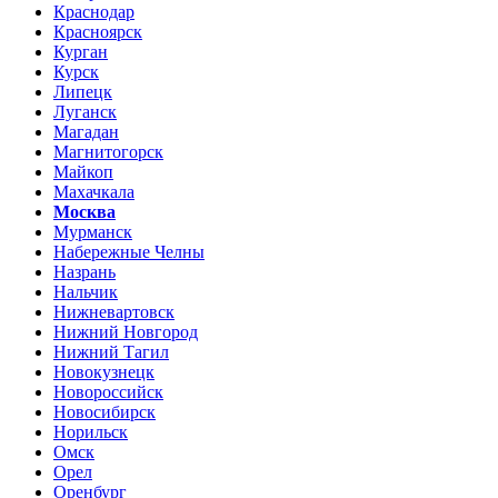
Краснодар
Красноярск
Курган
Курск
Липецк
Луганск
Магадан
Магнитогорск
Майкоп
Махачкала
Москва
Мурманск
Набережные Челны
Назрань
Нальчик
Нижневартовск
Нижний Новгород
Нижний Тагил
Новокузнецк
Новороссийск
Новосибирск
Норильск
Омск
Орел
Оренбург