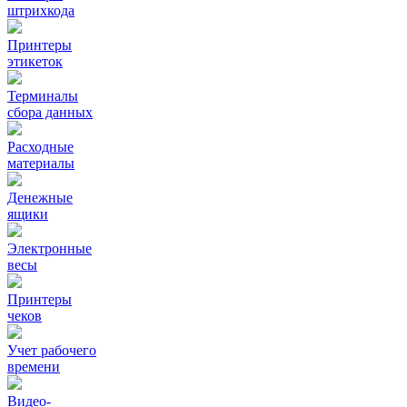
штрихкода
Принтеры
этикеток
Терминалы
сбора данных
Расходные
материалы
Денежные
ящики
Электронные
весы
Принтеры
чеков
Учет рабочего
времени
Видео‑