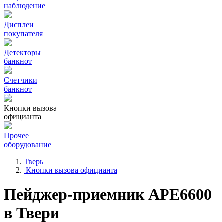
наблюдение
Дисплеи
покупателя
Детекторы
банкнот
Счетчики
банкнот
Кнопки вызова
официанта
Прочее
оборудование
Тверь
Кнопки вызова официанта
Пейджер-приемник АРЕ6600
в Твери