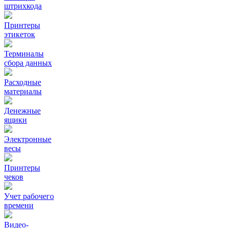
штрихкода
Принтеры
этикеток
Терминалы
сбора данных
Расходные
материалы
Денежные
ящики
Электронные
весы
Принтеры
чеков
Учет рабочего
времени
Видео‑