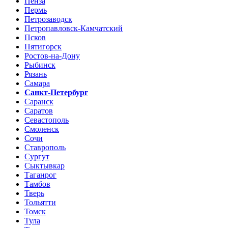
Пенза
Пермь
Петрозаводск
Петропавловск-Камчатский
Псков
Пятигорск
Ростов-на-Дону
Рыбинск
Рязань
Самара
Санкт-Петербург
Саранск
Саратов
Севастополь
Смоленск
Сочи
Ставрополь
Сургут
Сыктывкар
Таганрог
Тамбов
Тверь
Тольятти
Томск
Тула