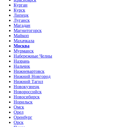
Курган
Курск
Липецк
Луганск
Магадан
Магнитогорск
Майкоп
Махачкала
Москва
Мурманск
Набережные Челны
Назрань
Нальчик
Нижневартовск
Нижний Новгород
Нижний Тагил
Новокузнецк
Новороссийск
Новосибирск
Норильск
Омск
Орел
Оренбург
Орск