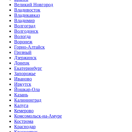
Великий Новгород
Владивосток
Владикавказ
Владимир
Волгоград
Волгодонск
Вологда
Воронеж
Горно-Алтайск
Грозный
Дзержинск
Донецк
Екатеринбург
Запорожье
Иваново
Иркутск
Йошкар-Ола
Казань
Калининград
Калуга
Кемерово
Комсомольск-на-Амуре
Кострома
Краснодар
Красноярск