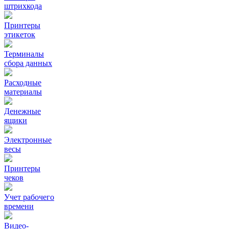
штрихкода
Принтеры
этикеток
Терминалы
сбора данных
Расходные
материалы
Денежные
ящики
Электронные
весы
Принтеры
чеков
Учет рабочего
времени
Видео‑