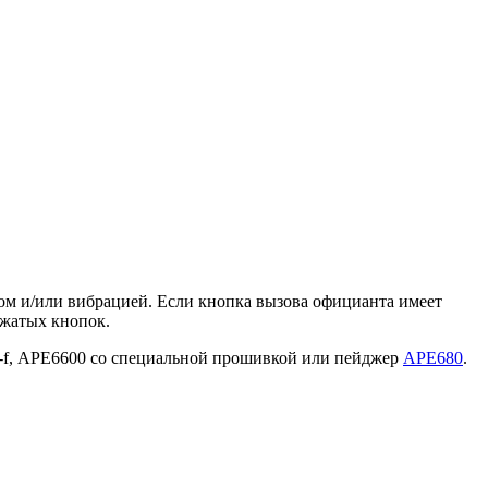
ком и/или вибрацией. Если кнопка вызова официанта имеет
ажатых кнопок.
-f, АРЕ6600 со специальной прошивкой или пейджер
APE680
.