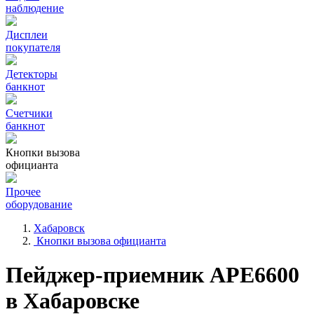
наблюдение
Дисплеи
покупателя
Детекторы
банкнот
Счетчики
банкнот
Кнопки вызова
официанта
Прочее
оборудование
Хабаровск
Кнопки вызова официанта
Пейджер-приемник АРЕ6600
в Хабаровске