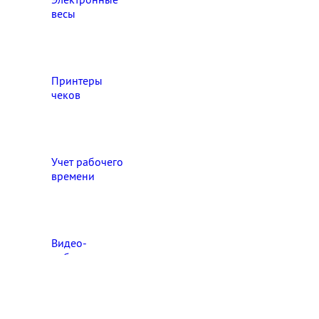
весы
Принтеры
чеков
Учет рабочего
времени
Видео‑
наблюдение
Выберите свой город

Абакан
Ангарск