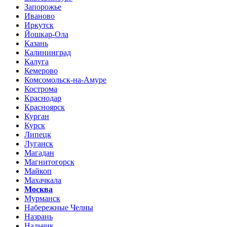
Запорожье
Иваново
Иркутск
Йошкар-Ола
Казань
Калининград
Калуга
Кемерово
Комсомольск-на-Амуре
Кострома
Краснодар
Красноярск
Курган
Курск
Липецк
Луганск
Магадан
Магнитогорск
Майкоп
Махачкала
Москва
Мурманск
Набережные Челны
Назрань
Нальчик