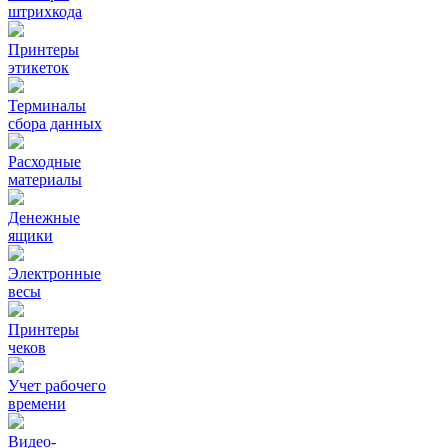
штрихкода
Принтеры
этикеток
Терминалы
сбора данных
Расходные
материалы
Денежные
ящики
Электронные
весы
Принтеры
чеков
Учет рабочего
времени
Видео‑