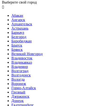
Выберите свой город

Абакан
Ангарск
Архангельск
Астрахань
Барнаул
Белгород
Биробиджан
Братск
Брянск
Великий Новгород
Владивосток
Владикавказ
Владимир
Волгоград
Волгодонск
Вологда
Воронеж
Горно-Алтайск
Грозный
Дзержинск
Донецк
Екатеринбург