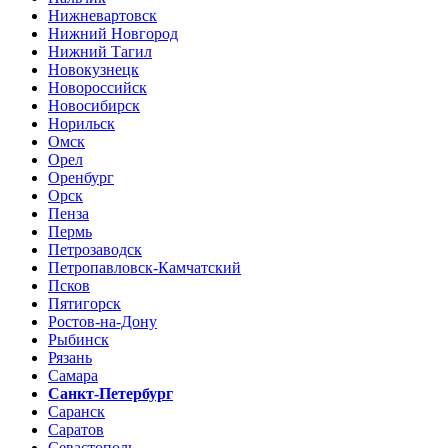
Нижневартовск
Нижний Новгород
Нижний Тагил
Новокузнецк
Новороссийск
Новосибирск
Норильск
Омск
Орел
Оренбург
Орск
Пенза
Пермь
Петрозаводск
Петропавловск-Камчатский
Псков
Пятигорск
Ростов-на-Дону
Рыбинск
Рязань
Самара
Санкт-Петербург
Саранск
Саратов
Севастополь