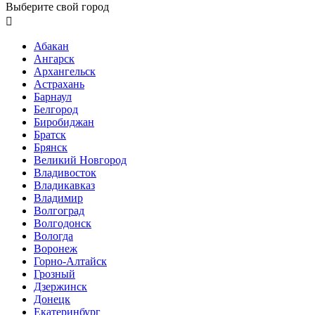
Выберите свой город

Абакан
Ангарск
Архангельск
Астрахань
Барнаул
Белгород
Биробиджан
Братск
Брянск
Великий Новгород
Владивосток
Владикавказ
Владимир
Волгоград
Волгодонск
Вологда
Воронеж
Горно-Алтайск
Грозный
Дзержинск
Донецк
Екатеринбург