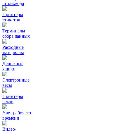
штрихкода
Принтеры
этикеток
Терминалы
сбора данных
Расходные
материалы
Денежные
ящики
Электронные
весы
Принтеры
чеков
Учет рабочего
времени
Видео‑