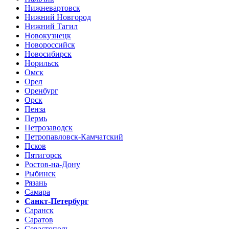
Нижневартовск
Нижний Новгород
Нижний Тагил
Новокузнецк
Новороссийск
Новосибирск
Норильск
Омск
Орел
Оренбург
Орск
Пенза
Пермь
Петрозаводск
Петропавловск-Камчатский
Псков
Пятигорск
Ростов-на-Дону
Рыбинск
Рязань
Самара
Санкт-Петербург
Саранск
Саратов
Севастополь