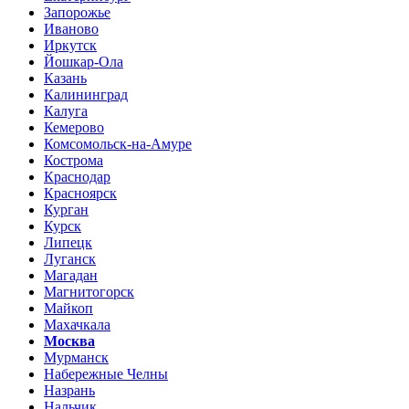
Запорожье
Иваново
Иркутск
Йошкар-Ола
Казань
Калининград
Калуга
Кемерово
Комсомольск-на-Амуре
Кострома
Краснодар
Красноярск
Курган
Курск
Липецк
Луганск
Магадан
Магнитогорск
Майкоп
Махачкала
Москва
Мурманск
Набережные Челны
Назрань
Нальчик