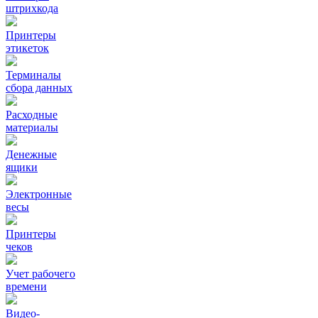
штрихкода
Принтеры
этикеток
Терминалы
сбора данных
Расходные
материалы
Денежные
ящики
Электронные
весы
Принтеры
чеков
Учет рабочего
времени
Видео‑