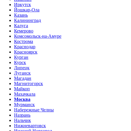
Иркутск
Йошкар-Ола
Казань
Калининград
Калуга
Кемерово
Комсомольск-на-Амуре
Кострома
Краснодар
Красноярск
Курган
Курск
Липецк
Луганск
Магадан
Магнитогорск
Майкоп
Махачкала
Москва
Мурманск
Набережные Челны
Назрань
Нальчик
Нижневартовск
Нижний Новгород