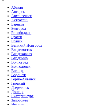
Абакан
Ангарск
Архангельск
Астрахань
Барнаул
Белгород
Биробиджан
Братск
Брянск
Великий Новгород
Владивосток
Владикавказ
Владимир
Волгоград
Волгодонск
Вологда
Воронеж
Горно-Алтайск
Грозный
Дзержинск
Донецк
Екатеринбург
Запорожье
Иваново