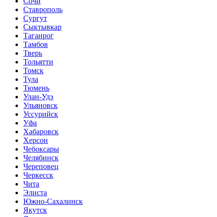
Сочи
Ставрополь
Сургут
Сыктывкар
Таганрог
Тамбов
Тверь
Тольятти
Томск
Тула
Тюмень
Улан-Удэ
Ульяновск
Уссурийск
Уфа
Хабаровск
Херсон
Чебоксары
Челябинск
Череповец
Черкесск
Чита
Элиста
Южно-Сахалинск
Якутск