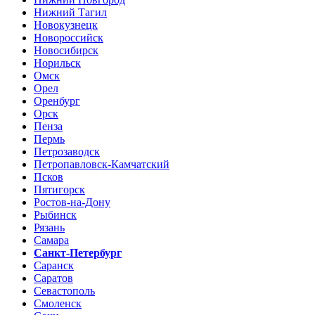
Нижний Тагил
Новокузнецк
Новороссийск
Новосибирск
Норильск
Омск
Орел
Оренбург
Орск
Пенза
Пермь
Петрозаводск
Петропавловск-Камчатский
Псков
Пятигорск
Ростов-на-Дону
Рыбинск
Рязань
Самара
Санкт-Петербург
Саранск
Саратов
Севастополь
Смоленск