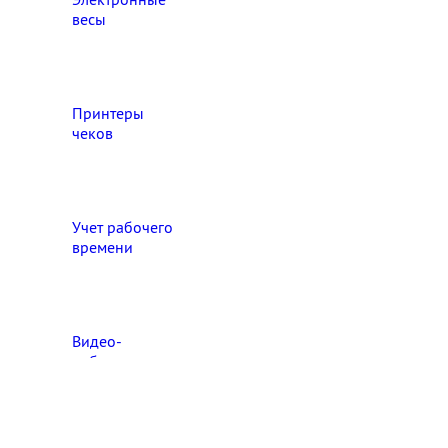
весы
Принтеры
чеков
Учет рабочего
времени
Видео‑
наблюдение
Выберите свой город

Абакан
Ангарск