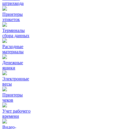
штрихкода
Принтеры
этикеток
Терминалы
сбора данных
Расходные
материалы
Денежные
ящики
Электронные
весы
Принтеры
чеков
Учет рабочего
времени
Видео‑