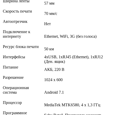
Ширина ленты
57 мм
Скорость печати
70 мм/с
Автоотрезчик
Нет
Подключение к
интернету
Ethernet, WiFi, 3G (без голоса)
Ресурс блока печати
50 км
Интерфейсы
4хUSB, 1хRJ45 (Ethernet), 1хRJ12
(Ден. ящик)
Питание
АКБ, 220 В
Разрешение
1024 х 600
Операционная
система
Android 7.1
Процессор
MediaTek MTK6580, 4 х 1,3 ГГц
Программное