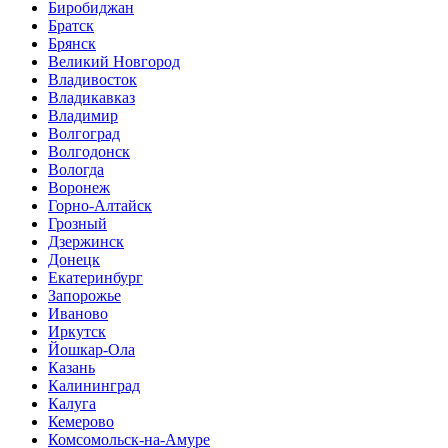
Биробиджан
Братск
Брянск
Великий Новгород
Владивосток
Владикавказ
Владимир
Волгоград
Волгодонск
Вологда
Воронеж
Горно-Алтайск
Грозный
Дзержинск
Донецк
Екатеринбург
Запорожье
Иваново
Иркутск
Йошкар-Ола
Казань
Калининград
Калуга
Кемерово
Комсомольск-на-Амуре