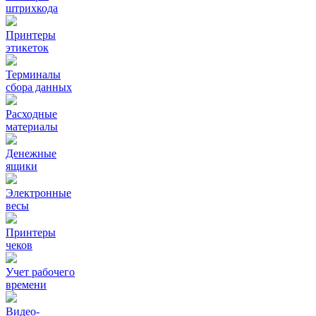
штрихкода
Принтеры
этикеток
Терминалы
сбора данных
Расходные
материалы
Денежные
ящики
Электронные
весы
Принтеры
чеков
Учет рабочего
времени
Видео‑