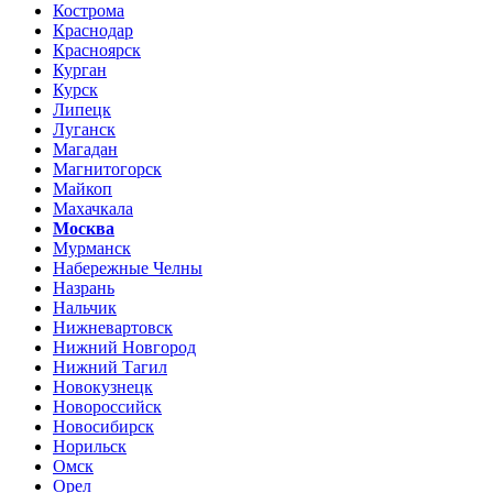
Кострома
Краснодар
Красноярск
Курган
Курск
Липецк
Луганск
Магадан
Магнитогорск
Майкоп
Махачкала
Москва
Мурманск
Набережные Челны
Назрань
Нальчик
Нижневартовск
Нижний Новгород
Нижний Тагил
Новокузнецк
Новороссийск
Новосибирск
Норильск
Омск
Орел