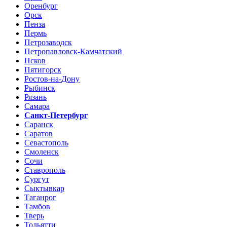
Оренбург
Орск
Пенза
Пермь
Петрозаводск
Петропавловск-Камчатский
Псков
Пятигорск
Ростов-на-Дону
Рыбинск
Рязань
Самара
Санкт-Петербург
Саранск
Саратов
Севастополь
Смоленск
Сочи
Ставрополь
Сургут
Сыктывкар
Таганрог
Тамбов
Тверь
Тольятти