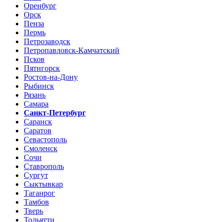
Оренбург
Орск
Пенза
Пермь
Петрозаводск
Петропавловск-Камчатский
Псков
Пятигорск
Ростов-на-Дону
Рыбинск
Рязань
Самара
Санкт-Петербург
Саранск
Саратов
Севастополь
Смоленск
Сочи
Ставрополь
Сургут
Сыктывкар
Таганрог
Тамбов
Тверь
Тольятти