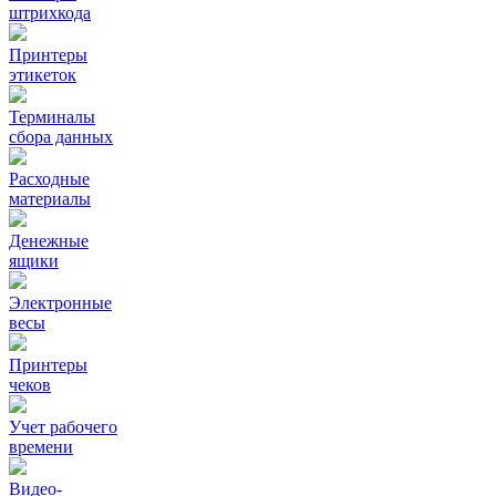
штрихкода
Принтеры
этикеток
Терминалы
сбора данных
Расходные
материалы
Денежные
ящики
Электронные
весы
Принтеры
чеков
Учет рабочего
времени
Видео‑