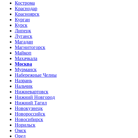
Кострома
Краснодар
Красноярск
Курган
Курск
Липецк
Луганск
Магадан
Магнитогорск
Майкоп
Махачкала
Москва
Мурманск
Набережные Челны
Назрань
Нальчик
Нижневартовск
Нижний Новгород
Нижний Тагил
Новокузнецк
Новороссийск
Новосибирск
Норильск
Омск
Орел