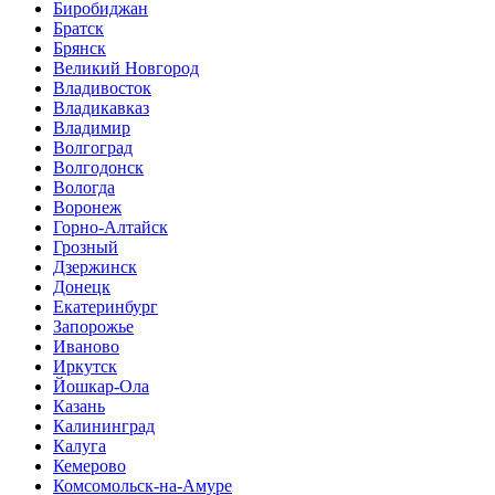
Биробиджан
Братск
Брянск
Великий Новгород
Владивосток
Владикавказ
Владимир
Волгоград
Волгодонск
Вологда
Воронеж
Горно-Алтайск
Грозный
Дзержинск
Донецк
Екатеринбург
Запорожье
Иваново
Иркутск
Йошкар-Ола
Казань
Калининград
Калуга
Кемерово
Комсомольск-на-Амуре