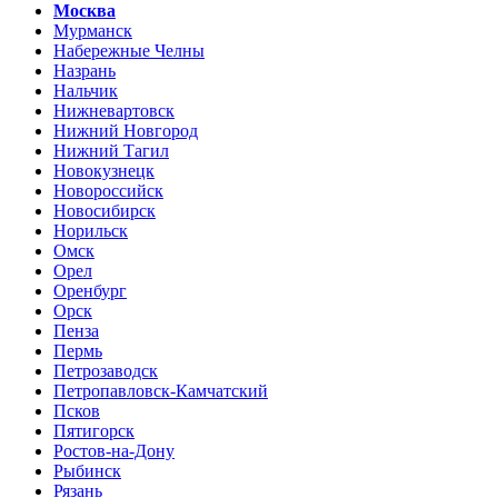
Москва
Мурманск
Набережные Челны
Назрань
Нальчик
Нижневартовск
Нижний Новгород
Нижний Тагил
Новокузнецк
Новороссийск
Новосибирск
Норильск
Омск
Орел
Оренбург
Орск
Пенза
Пермь
Петрозаводск
Петропавловск-Камчатский
Псков
Пятигорск
Ростов-на-Дону
Рыбинск
Рязань