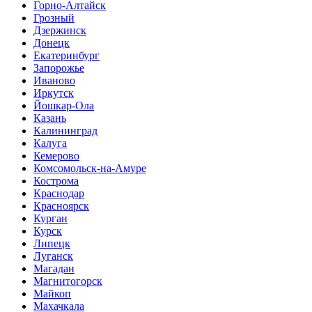
Горно-Алтайск
Грозный
Дзержинск
Донецк
Екатеринбург
Запорожье
Иваново
Иркутск
Йошкар-Ола
Казань
Калининград
Калуга
Кемерово
Комсомольск-на-Амуре
Кострома
Краснодар
Красноярск
Курган
Курск
Липецк
Луганск
Магадан
Магнитогорск
Майкоп
Махачкала