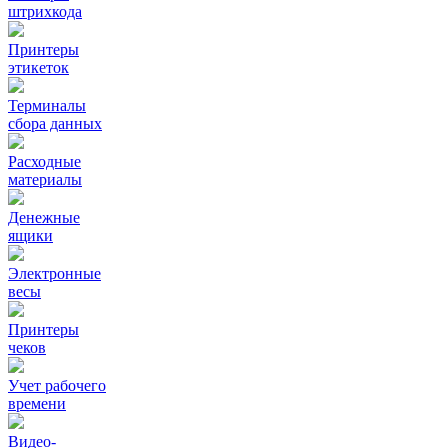
штрихкода
Принтеры
этикеток
Терминалы
сбора данных
Расходные
материалы
Денежные
ящики
Электронные
весы
Принтеры
чеков
Учет рабочего
времени
Видео‑