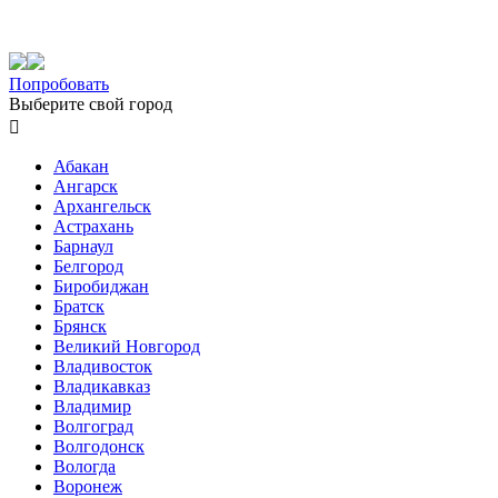
Попробовать
Выберите свой город

Абакан
Ангарск
Архангельск
Астрахань
Барнаул
Белгород
Биробиджан
Братск
Брянск
Великий Новгород
Владивосток
Владикавказ
Владимир
Волгоград
Волгодонск
Вологда
Воронеж