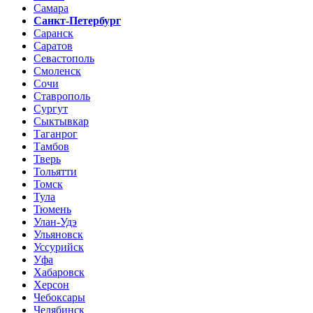
Самара
Санкт-Петербург
Саранск
Саратов
Севастополь
Смоленск
Сочи
Ставрополь
Сургут
Сыктывкар
Таганрог
Тамбов
Тверь
Тольятти
Томск
Тула
Тюмень
Улан-Удэ
Ульяновск
Уссурийск
Уфа
Хабаровск
Херсон
Чебоксары
Челябинск