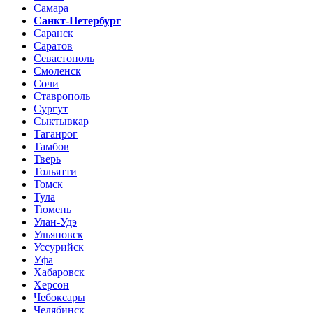
Самара
Санкт-Петербург
Саранск
Саратов
Севастополь
Смоленск
Сочи
Ставрополь
Сургут
Сыктывкар
Таганрог
Тамбов
Тверь
Тольятти
Томск
Тула
Тюмень
Улан-Удэ
Ульяновск
Уссурийск
Уфа
Хабаровск
Херсон
Чебоксары
Челябинск