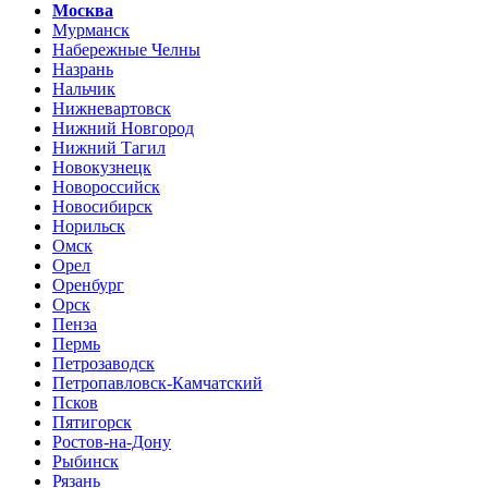
Москва
Мурманск
Набережные Челны
Назрань
Нальчик
Нижневартовск
Нижний Новгород
Нижний Тагил
Новокузнецк
Новороссийск
Новосибирск
Норильск
Омск
Орел
Оренбург
Орск
Пенза
Пермь
Петрозаводск
Петропавловск-Камчатский
Псков
Пятигорск
Ростов-на-Дону
Рыбинск
Рязань