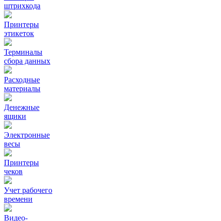
штрихкода
Принтеры
этикеток
Терминалы
сбора данных
Расходные
материалы
Денежные
ящики
Электронные
весы
Принтеры
чеков
Учет рабочего
времени
Видео‑