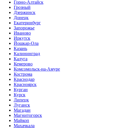
Горно-Алтайск
Грозный
Дзержинск
Донецк
Екатеринбург
Запорожье
Иваново
Иркутск
Йошкар-Ола
Казань
Калининград
Калуга
Кемерово
Комсомольск-на-Амуре
Кострома
Краснодар
Красноярск
Курган
Курск
Липецк
Луганск
Магадан
Магнитогорск
Майкоп
Махачкала