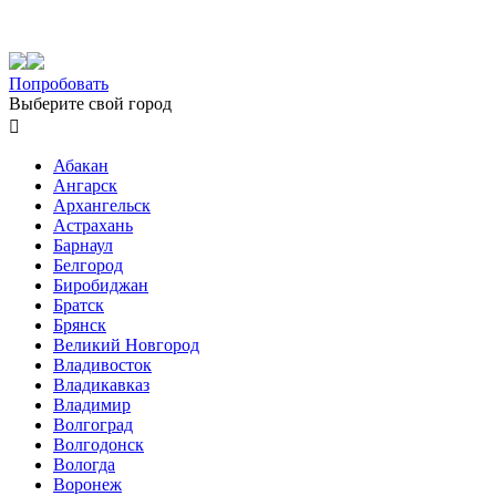
Попробовать
Выберите свой город

Абакан
Ангарск
Архангельск
Астрахань
Барнаул
Белгород
Биробиджан
Братск
Брянск
Великий Новгород
Владивосток
Владикавказ
Владимир
Волгоград
Волгодонск
Вологда
Воронеж