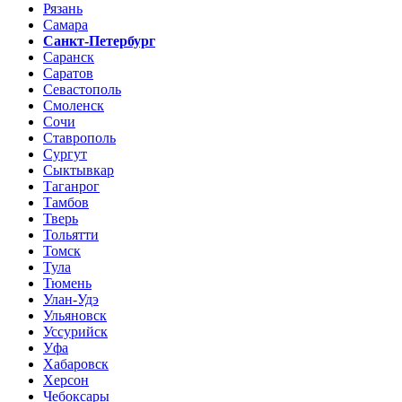
Рязань
Самара
Санкт-Петербург
Саранск
Саратов
Севастополь
Смоленск
Сочи
Ставрополь
Сургут
Сыктывкар
Таганрог
Тамбов
Тверь
Тольятти
Томск
Тула
Тюмень
Улан-Удэ
Ульяновск
Уссурийск
Уфа
Хабаровск
Херсон
Чебоксары