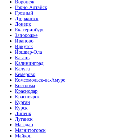
Воронеж
Горно-Алтайск
Грозный
Дзержинск
Донецк
Екатеринбург
Запорожье
Иваново
Иркутск
Йошкар-Ола
Казань
Калининград
Калуга
Кемерово
Комсомольск-на-Амуре
Кострома
Краснодар
Красноярск
Курган
Курск
Липецк
Луганск
Магадан
Магнитогорск
Майкоп