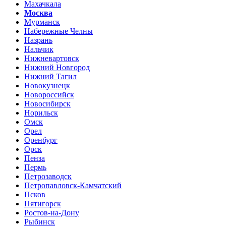
Махачкала
Москва
Мурманск
Набережные Челны
Назрань
Нальчик
Нижневартовск
Нижний Новгород
Нижний Тагил
Новокузнецк
Новороссийск
Новосибирск
Норильск
Омск
Орел
Оренбург
Орск
Пенза
Пермь
Петрозаводск
Петропавловск-Камчатский
Псков
Пятигорск
Ростов-на-Дону
Рыбинск