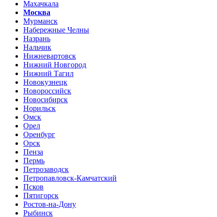
Махачкала
Москва
Мурманск
Набережные Челны
Назрань
Нальчик
Нижневартовск
Нижний Новгород
Нижний Тагил
Новокузнецк
Новороссийск
Новосибирск
Норильск
Омск
Орел
Оренбург
Орск
Пенза
Пермь
Петрозаводск
Петропавловск-Камчатский
Псков
Пятигорск
Ростов-на-Дону
Рыбинск