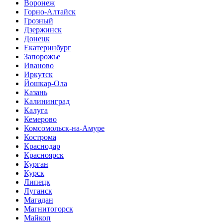
Воронеж
Горно-Алтайск
Грозный
Дзержинск
Донецк
Екатеринбург
Запорожье
Иваново
Иркутск
Йошкар-Ола
Казань
Калининград
Калуга
Кемерово
Комсомольск-на-Амуре
Кострома
Краснодар
Красноярск
Курган
Курск
Липецк
Луганск
Магадан
Магнитогорск
Майкоп