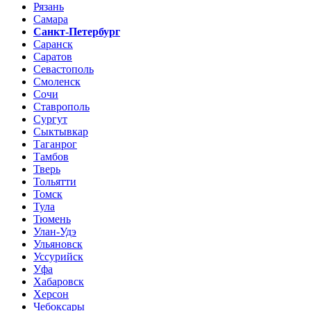
Рязань
Самара
Санкт-Петербург
Саранск
Саратов
Севастополь
Смоленск
Сочи
Ставрополь
Сургут
Сыктывкар
Таганрог
Тамбов
Тверь
Тольятти
Томск
Тула
Тюмень
Улан-Удэ
Ульяновск
Уссурийск
Уфа
Хабаровск
Херсон
Чебоксары