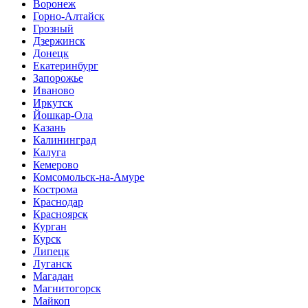
Воронеж
Горно-Алтайск
Грозный
Дзержинск
Донецк
Екатеринбург
Запорожье
Иваново
Иркутск
Йошкар-Ола
Казань
Калининград
Калуга
Кемерово
Комсомольск-на-Амуре
Кострома
Краснодар
Красноярск
Курган
Курск
Липецк
Луганск
Магадан
Магнитогорск
Майкоп