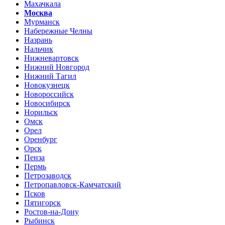
Махачкала
Москва
Мурманск
Набережные Челны
Назрань
Нальчик
Нижневартовск
Нижний Новгород
Нижний Тагил
Новокузнецк
Новороссийск
Новосибирск
Норильск
Омск
Орел
Оренбург
Орск
Пенза
Пермь
Петрозаводск
Петропавловск-Камчатский
Псков
Пятигорск
Ростов-на-Дону
Рыбинск